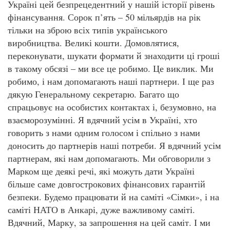
Україні цей безпрецедентний у нашій історії рівень
фінансування. Сорок п’ять – 50 мільярдів на рік
тільки на зброю всіх типів українського
виробництва. Великі кошти. Домовлятися,
переконувати, шукати формати й знаходити ці гроші
в такому обсязі – ми все це робимо. Це виклик. Ми
робимо, і нам допомагають наші партнери. І ще раз
дякую Генеральному секретарю. Багато що
спрацьовує на особистих контактах і, безумовно, на
взаєморозумінні. Я вдячний усім в Україні, хто
говорить з нами одним голосом і спільно з нами
доносить до партнерів наші потреби. Я вдячний усім
партнерам, які нам допомагають. Ми обговорили з
Марком ще деякі речі, які можуть дати Україні
більше саме довгострокових фінансових гарантій
безпеки. Будемо працювати й на саміті «Сімки», і на
саміті НАТО в Анкарі, дуже важливому саміті.
Вдячний, Марку, за запрошення на цей саміт. І ми