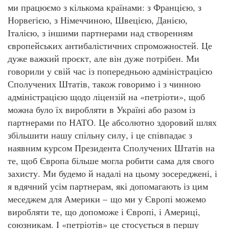
ми працюємо з кількома країнами: з Францією, з
Норвегією, з Німеччиною, Швецією, Данією,
Італією, з іншими партнерами над створенням
європейських антибалістичних спроможностей. Це
дуже важкий проєкт, але він дуже потрібен. Ми
говорили у свій час із попередньою адміністрацією
Сполучених Штатів, також говоримо і з чинною
адміністрацією щодо ліцензій на «петріоти», щоб
можна було їх виробляти в Україні або разом із
партнерами по НАТО. Це абсолютно здоровий шлях
збільшити нашу спільну силу, і це співпадає з
наявним курсом Президента Сполучених Штатів на
те, щоб Європа більше могла робити сама для свого
захисту. Ми будемо й надалі на цьому зосереджені, і
я вдячний усім партнерам, які допомагають із цим
меседжем для Америки – що ми у Європі можемо
виробляти те, що допоможе і Європі, і Америці,
союзникам. І «петріотів» це стосується в першу