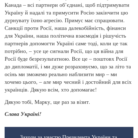
Канада – всі партнери об’єднані, щоб підтримувати
Україну й надалі та примусити Росію закінчити цю
дурнувату їхню агресію. Примус має спрацювати.
Санкції проти Росії, наша далекобійність, фінанси
для України, наша політична взаємодія і рішучість
партнерів допомогти Україні саме тоді, коли це так
потрібно, – усе це сигнали Росії, що ця війна для
Росії буде безрезультатною. Все це – поштовх Росії
до дипломатії, і ми дуже розраховуємо, що за літо та
осінь ми зможемо реально наблизити мир – ми
хочемо цього, – але мир чесний і достойний для всіх
українців. Дякую всім, хто допомагає!
Дякую тобі, Марку, ще раз за візит.
Слава Україні!
Заходи за участю Президента України та