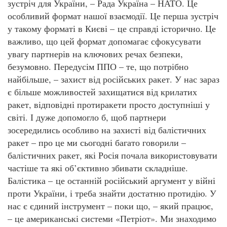
зустріч для України, – Рада Україна – НАТО. Це
особливий формат нашої взаємодії. Це перша зустріч
у такому форматі в Києві – це справді історично. Це
важливо, що цей формат допомагає сфокусувати
увагу партнерів на ключових речах безпеки,
безумовно. Передусім ППО – те, що потрібно
найбільше, – захист від російських ракет. У нас зараз
є більше можливостей захищатися від крилатих
ракет, відповідні протиракети просто доступніші у
світі. І дуже допомогло б, щоб партнери
зосередились особливо на захисті від балістичних
ракет – про це ми сьогодні багато говорили –
балістичних ракет, які Росія почала використовувати
частіше та які об’єктивно збивати складніше.
Балістика – це останній російський аргумент у війні
проти України, і треба знайти достатню протидію. У
нас є єдиний інструмент – поки що, – який працює,
– це американські системи «Петріот». Ми знаходимо