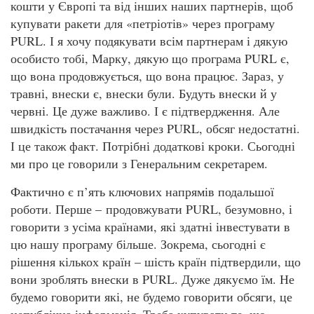
кошти у Європі та від інших наших партнерів, щоб
купувати ракети для «петріотів» через програму
PURL. І я хочу подякувати всім партнерам і дякую
особисто тобі, Марку, дякую що програма PURL є,
що вона продовжується, що вона працює. Зараз, у
травні, внески є, внески були. Будуть внески й у
червні. Це дуже важливо. І є підтвердження. Але
швидкість постачання через PURL, обсяг недостатні.
І це також факт. Потрібні додаткові кроки. Сьогодні
ми про це говорили з Генеральним секретарем.
Фактично є п’ять ключових напрямів подальшої
роботи. Перше – продовжувати PURL, безумовно, і
говорити з усіма країнами, які здатні інвестувати в
цю нашу програму більше. Зокрема, сьогодні є
рішення кількох країн – шість країн підтвердили, що
вони зроблять внески в PURL. Дуже дякуємо їм. Не
будемо говорити які, не будемо говорити обсяги, це
непублічна інформація. Треба купувати те, що