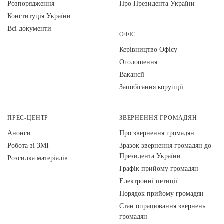
Розпорядження
Про Президента України
Конституція України
Всі документи
ОФІС
Керівництво Офісу
Оголошення
Вакансії
Запобігання корупції
ПРЕС-ЦЕНТР
ЗВЕРНЕННЯ ГРОМАДЯН
Анонси
Про звернення громадян
Робота зі ЗМІ
Зразок звернення громадян до
Президента України
Розсилка матеріалів
Графік прийому громадян
Електронні петиції
Порядок прийому громадян
Стан опрацювання звернень
громадян