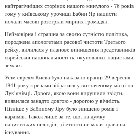
найтрагічніших сторінок нашого минулого - 78 років
тому у київському урочищі Бабин Яр нацисти
почали масові розстріли мирних громадян.
Неймовірна і страшна за своєю сутністю політика,
породжена апологетами расової чистоти Третього
рейху, вилилася у планове винищення представників
єврейської національності на окупованих нацистами
землях.
Усім євреям Києва було наказано вранці 29 вересня
1941 року з речами зібратися у визначеному місці на
Лук’янівці. Дорога, якою вони вирушили звідти,
виявилася занадто довгою - дорогою у вічність.
Пізніше у Бабиному Яру було знищено ромів і
караїмів. Також лише за те, що, на думку
нацистських нелюдів, ці етноси не мали права на
існування.