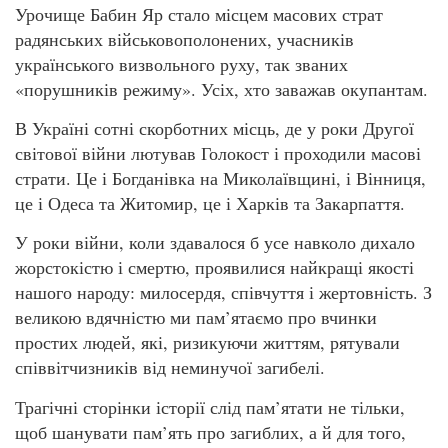
Урочище Бабин Яр стало місцем масових страт
радянських військовополонених, учасників
українського визвольного руху, так званих
«порушників режиму». Усіх, хто заважав окупантам.
В Україні сотні скорботних місць, де у роки Другої
світової війни лютував Голокост і проходили масові
страти. Це і Богданівка на Миколаївщині, і Вінниця,
це і Одеса та Житомир, це і Харків та Закарпаття.
У роки війни, коли здавалося б усе навколо дихало
жорстокістю і смертю, проявилися найкращі якості
нашого народу: милосердя, співчуття і жертовність. З
великою вдячністю ми пам’ятаємо про вчинки
простих людей, які, ризикуючи життям, рятували
співвітчизників від неминучої загибелі.
Трагічні сторінки історії слід пам’ятати не тільки,
щоб шанувати пам’ять про загиблих, а й для того,