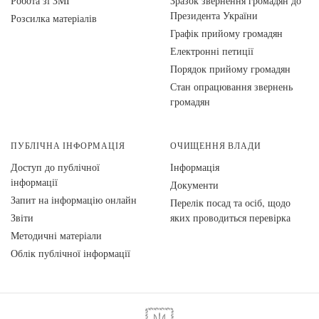
Робота зі ЗМІ
Зразок звернення громадян до
Президента України
Розсилка матеріалів
Графік прийому громадян
Електронні петиції
Порядок прийому громадян
Стан опрацювання звернень
громадян
ПУБЛІЧНА ІНФОРМАЦІЯ
ОЧИЩЕННЯ ВЛАДИ
Доступ до публічної
Інформація
інформації
Документи
Запит на інформацію онлайн
Перелік посад та осіб, щодо
Звіти
яких проводиться перевірка
Методичні матеріали
Облік публічної інформації