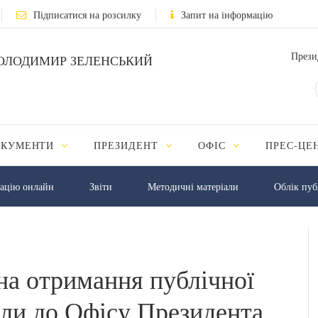
Підписатися на розсилку
Запит на інформацію
Прези
ОЛОДИМИР ЗЕЛЕНСЬКИЙ
ОКУМЕНТИ
ПРЕЗИДЕНТ
ОФІС
ПРЕС-ЦЕ
мацію онлайн
Звіти
Методичні матеріали
Облік пуб
на отримання публічної
шли до Офісу Президента