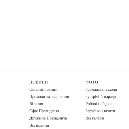
НОВИНИ
ФОТО
Останні новини
Громадські заходи
Промови та звернення
Зустрічі й наради
Вiтання
Робочі поїздки
Офіс Президента
Зарубіжні візити
Дружина Президента
Всі галереї
Всі новини