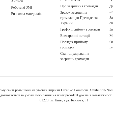
Анонси
Про звернення громадян
До
Робота зі ЗМІ
ін
Зразок звернення
Розсилка матеріалів
громадян до Президента
За
України
о
Графік прийому громадян
Зв
Електронні петиції
Ме
Порядок прийому
Об
громадян
ін
Стан опрацювання
звернень громадян
ому сайті розміщені на умовах ліцензії
Creative Commons Attribution-NonC
, дозволяється за умови посилання на
www.president.gov.ua
в незалежності 
01220, м. Київ, вул. Банкова, 11