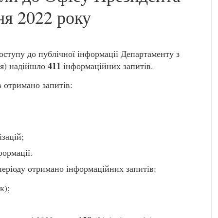
ня 2022 року
оступу до публічної інформації Департаменту з
411
ня) надійшло
інформаційних запитів.
в отримано запитів:
ізацій;
формації.
періоду отримано інформаційних запитів:
к);