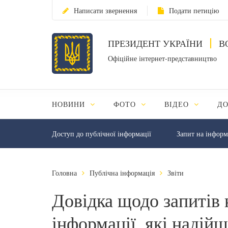
Написати звернення
Подати петицію
ПРЕЗИДЕНТ УКРАЇНИ
В
Офіційне інтернет-представництво
НОВИНИ
ФОТО
ВІДЕО
Д
Доступ до публічної інформації
Запит на інфор
Головна
Публічна інформація
Звіти
Довідка щодо запитів 
інформації, які надій