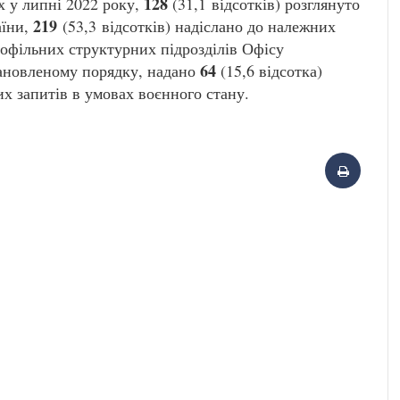
128
их у липні 2022 року,
(31,1 відсотків) розглянуто
219
аїни,
(53,3 відсотків) надіслано до належних
рофільних структурних підрозділів Офісу
64
ановленому порядку, надано
(15,6 відсотка)
х запитів в умовах воєнного стану.