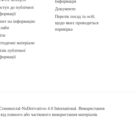
Інформація
ступ до публічної
Документи
формації
Перелік посад та осіб,
пит на інформацію
щодо яких проводиться
нлайн
перевірка
іти
тодичні матеріали
лік публічної
формації
ommercial-NoDerivatives 4.0 International
. Використання
від повного або часткового використання матеріалів.