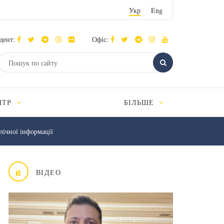
Укр
Eng
дент:
Офіс:
НТР
БІЛЬШЕ
лічної інформації
в
ВІДЕО