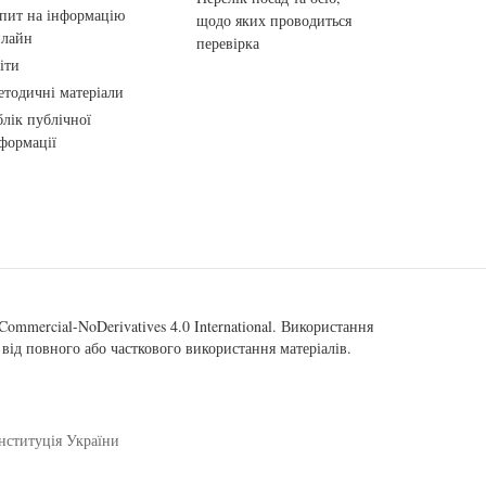
пит на інформацію
щодо яких проводиться
нлайн
перевірка
іти
тодичні матеріали
лік публічної
формації
ommercial-NoDerivatives 4.0 International
. Використання
від повного або часткового використання матеріалів.
нституція України