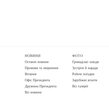
НОВИНИ
ФОТО
Останні новини
Громадські заходи
Промови та звернення
Зустрічі й наради
Вiтання
Робочі поїздки
Офіс Президента
Зарубіжні візити
Дружина Президента
Всі галереї
Всі новини