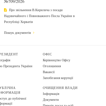
№709/2026
Про звільнення В.Кирилича з посади
Надзвичайного і Повноважного Посла України в
Республіці Хорватія
Пошук документів
РЕЗИДЕНТ
ОФІС
ографія
Керівництво Офісу
о Президента України
Оголошення
Вакансії
Запобігання корупції
УБЛІЧНА
ОЧИЩЕННЯ ВЛАДИ
НФОРМАЦІЯ
Інформація
ступ до публічної
Документи
формації
Перелік посад та осіб,