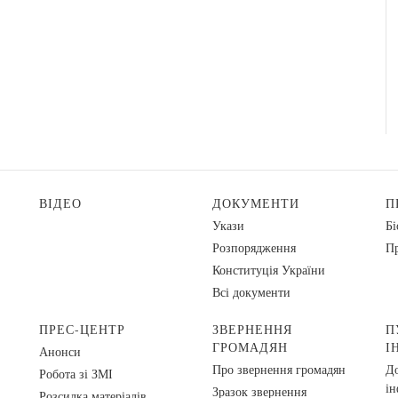
ВІДЕО
ДОКУМЕНТИ
П
Укази
Бі
Розпорядження
Пр
Конституція України
Всі документи
ПРЕС-ЦЕНТР
ЗВЕРНЕННЯ
П
ГРОМАДЯН
І
Анонси
Про звернення громадян
До
Робота зі ЗМІ
ін
Зразок звернення
Розсилка матеріалів