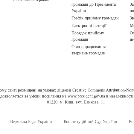
громадян до Президента
За
України
о
Графік прийому громадян
Зв
Електронні петиції
Ме
Порядок прийому
Об
громадян
ін
Стан опрацювання
звернень громадян
ому сайті розміщені на умовах ліцензії
Creative Commons Attribution-NonC
, дозволяється за умови посилання на
www.president.gov.ua
в незалежності 
01220, м. Київ, вул. Банкова, 11
Верховна Рада України
Конституційний Суд України
Ко