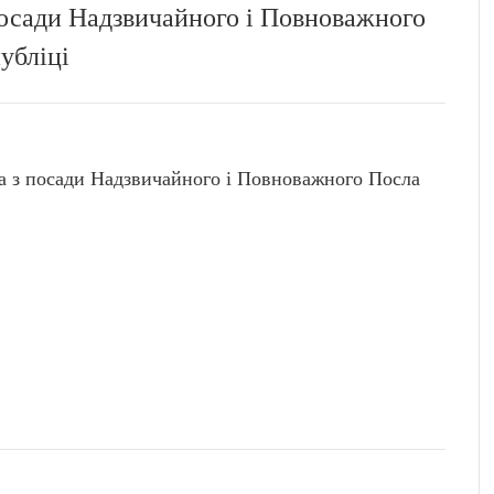
осади Надзвичайного і Повноважного
убліці
 посади Надзвичайного і Повноважного Посла