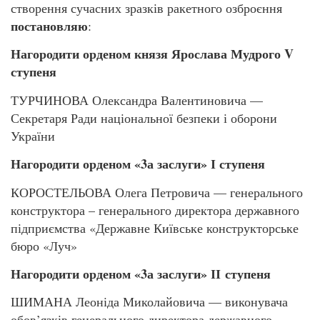
створення сучасних зразків ракетного озброєння
постановляю
:
Нагородити орденом князя Ярослава Мудрого V
ступеня
ТУРЧИНОВА Олександра Валентиновича —
Секретаря Ради національної безпеки і оборони
України
Нагородити орденом «3а заслуги» І ступеня
КОРОСТЕЛЬОВА Олега Петровича — генерального
конструктора – генерального директора державного
підприємства «Державне Київське конструкторське
бюро «Луч»
Нагородити орденом «3а заслуги» ІІ ступеня
ШИМАНА Леоніда Миколайовича — виконувача
обов’язків генерального директора державного