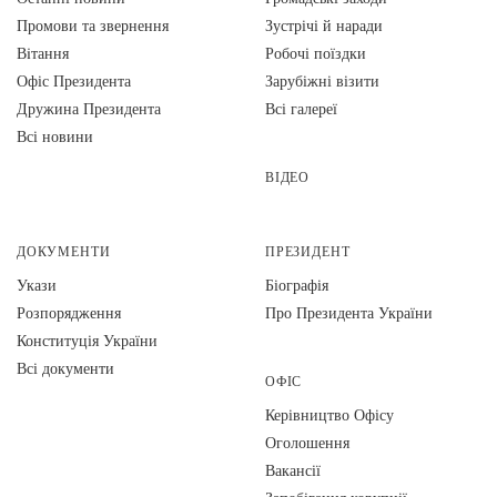
Промови та звернення
Зустрічі й наради
Вiтання
Робочі поїздки
Офіс Президента
Зарубіжні візити
Дружина Президента
Всі галереї
Всі новини
ВІДЕО
ДОКУМЕНТИ
ПРЕЗИДЕНТ
Укази
Біографія
Розпорядження
Про Президента України
Конституція України
Всі документи
ОФІС
Керівництво Офісу
Оголошення
Вакансії