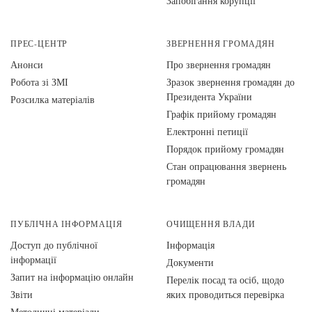
Запобігання корупції
ПРЕС-ЦЕНТР
ЗВЕРНЕННЯ ГРОМАДЯН
Анонси
Про звернення громадян
Робота зі ЗМІ
Зразок звернення громадян до
Президента України
Розсилка матеріалів
Графік прийому громадян
Електронні петиції
Порядок прийому громадян
Стан опрацювання звернень
громадян
ПУБЛІЧНА ІНФОРМАЦІЯ
ОЧИЩЕННЯ ВЛАДИ
Доступ до публічної
Інформація
інформації
Документи
Запит на інформацію онлайн
Перелік посад та осіб, щодо
Звіти
яких проводиться перевірка
Методичні матеріали