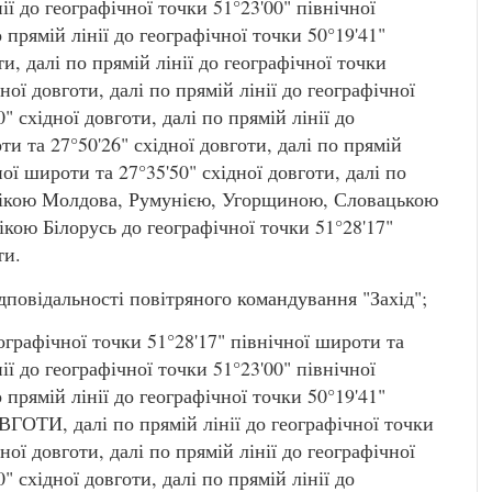
нії до географічної точки 51°23'00" північної
 прямій лінії до географічної точки 50°19'41"
и, далі по прямій лінії до географічної точки
ної довготи, далі по прямій лінії до географічної
" східної довготи, далі по прямій лінії до
ти та 27°50'26" східної довготи, далі по прямій
ної широти та 27°35'50" східної довготи, далі по
блікою Молдова, Румунією, Угорщиною, Словацькою
кою Білорусь до географічної точки 51°28'17"
ти.
ідповідальності повітряного командування "Захід";
еографічної точки 51°28'17" північної широти та
нії до географічної точки 51°23'00" північної
 прямій лінії до географічної точки 50°19'41"
ГОТИ, далі по прямій лінії до географічної точки
ної довготи, далі по прямій лінії до географічної
" східної довготи, далі по прямій лінії до