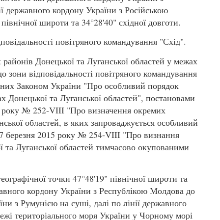
ії державного кордону України з Російською
північної широти та 34°28'40" східної довготи.
дповідальності повітряного командування "Схід".
 районів Донецької та Луганської областей у межах
до зони відповідальності повітряного командування
чених Законом України "Про особливий порядок
х Донецької та Луганської областей", постановами
5 року № 252-VIII "Про визначення окремих
ганської областей, в яких запроваджується особливий
17 березня 2015 року № 254-VIII "Про визнання
ої та Луганської областей тимчасово окупованими
 географічної точки 47°48'19" північної широти та
ержавного кордону України з Республікою Молдова до
ни з Румунією на суші, далі по лінії державного
ежі територіального моря України у Чорному морі