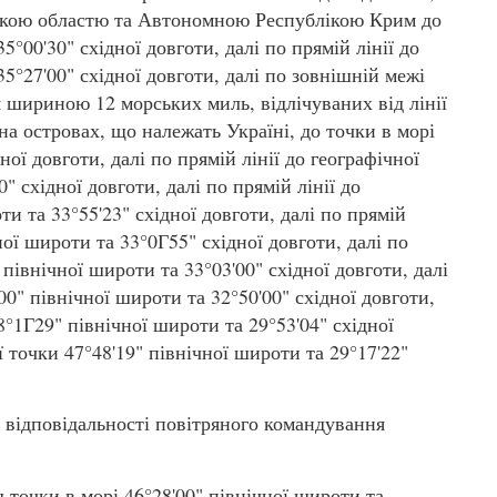
ською областю та Автономною Республікою Крим до
5°00'30" східної довготи, далі по прямій лінії до
35°27'00" східної довготи, далі по зовнішній межі
шириною 12 морських миль, відлічуваних від лінії
на островах, що належать Україні, до точки в морі
ної довготи, далі по прямій лінії до географічної
" східної довготи, далі по прямій лінії до
ти та 33°55'23" східної довготи, далі по прямій
ної широти та 33°0Г55" східної довготи, далі по
 північної широти та 33°03'00" східної довготи, далі
00" північної широти та 32°50'00" східної довготи,
48°1Г29" північної широти та 29°53'04" східної
ї точки 47°48'19" північної широти та 29°17'22"
ю відповідальності повітряного командування
 точки в морі 46°28'00" північної широти та