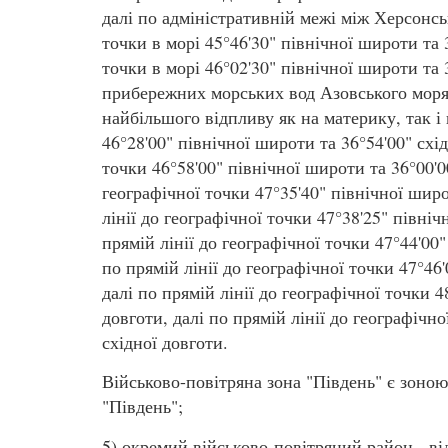
далі по адміністративній межі між Херсон
точки в морі 45°46'30" північної широти та 3
точки в морі 46°02'30" північної широти та 
прибережних морських вод Азовського моря 
найбільшого відпливу як на материку, так і 
46°28'00" північної широти та 36°54'00" схід
точки 46°58'00" північної широти та 36°00'00
географічної точки 47°35'40" північної широ
лінії до географічної точки 47°38'25" північ
прямій лінії до географічної точки 47°44'00"
по прямій лінії до географічної точки 47°46'
далі по прямій лінії до географічної точки 
довготи, далі по прямій лінії до географічно
східної довготи.
Військово-повітряна зона "Південь" є зоно
"Південь";
5) окремий військово-повітряний район - від