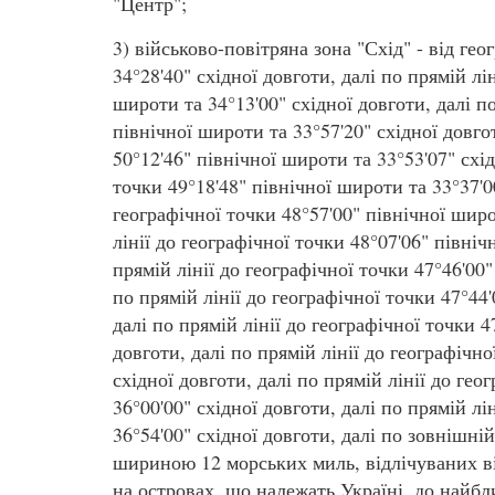
"Центр";
3) військово-повітряна зона "Схід" - від гео
34°28'40" східної довготи, далі по прямій лі
широти та 34°13'00" східної довготи, далі по
північної широти та 33°57'20" східної довгот
50°12'46" північної широти та 33°53'07" схід
точки 49°18'48" північної широти та 33°37'00
географічної точки 48°57'00" північної широ
лінії до географічної точки 48°07'06" північ
прямій лінії до географічної точки 47°46'00"
по прямій лінії до географічної точки 47°44'
далі по прямій лінії до географічної точки 4
довготи, далі по прямій лінії до географічно
східної довготи, далі по прямій лінії до гео
36°00'00" східної довготи, далі по прямій лі
36°54'00" східної довготи, далі по зовнішн
шириною 12 морських миль, відлічуваних від
на островах, що належать Україні, до найб