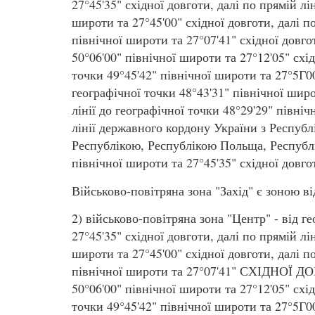
27°45'35" східної довготи, далі по прямій лі
широти та 27°45'00" східної довготи, далі по
північної широти та 27°07'41" східної довгот
50°06'00" північної широти та 27°12'05" схід
точки 49°45'42" північної широти та 27°5Г00
географічної точки 48°43'31" північної широ
лінії до географічної точки 48°29'29" північ
лінії державного кордону України з Респу
Республікою, Республікою Польща, Республі
північної широти та 27°45'35" східної довго
Військово-повітряна зона "Захід" є зоною в
2) військово-повітряна зона "Центр" - від г
27°45'35" східної довготи, далі по прямій лі
широти та 27°45'00" східної довготи, далі по
північної широти та 27°07'41" СХІДНОЇ ДОВ
50°06'00" північної широти та 27°12'05" схід
точки 49°45'42" північної широти та 27°5Г00