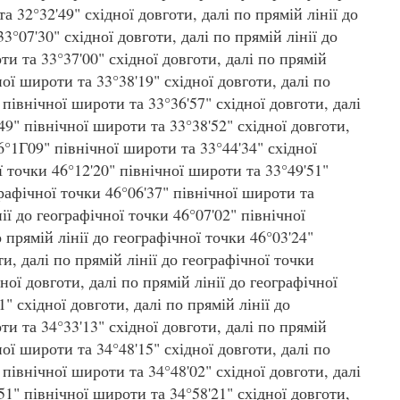
а 32°32'49" східної довготи, далі по прямій лінії до
3°07'30" східної довготи, далі по прямій лінії до
ти та 33°37'00" східної довготи, далі по прямій
ної широти та 33°38'19" східної довготи, далі по
 північної широти та 33°36'57" східної довготи, далі
49" північної широти та 33°38'52" східної довготи,
46°1Г09" північної широти та 33°44'34" східної
ї точки 46°12'20" північної широти та 33°49'51"
графічної точки 46°06'37" північної широти та
нії до географічної точки 46°07'02" північної
 прямій лінії до географічної точки 46°03'24"
и, далі по прямій лінії до географічної точки
ної довготи, далі по прямій лінії до географічної
" східної довготи, далі по прямій лінії до
ти та 34°33'13" східної довготи, далі по прямій
ної широти та 34°48'15" східної довготи, далі по
 північної широти та 34°48'02" східної довготи, далі
51" північної широти та 34°58'21" східної довготи,