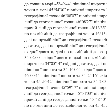
до точки в морі 45°49'44" північної широти т
точки в морі 45°54'30" північної широти та 3
географічної точки 46°08'07" північної широ
лінії до географічної точки 46°08'27" північ
прямій лінії до географічної точки 46°13'35"
по прямій лінії до географічної точки 46°13'
далі по прямій лінії до географічної точки 
довготи, далі по прямій лінії до географічно
східної довготи, далі по прямій лінії до гео
34°02'00" східної довготи, далі по прямій лі
широти та 34°05'14" східної довготи, далі по
північної широти та 34°16'06" східної довгот
46°00'44" північної широти та 34°24'16" схід
точки 45°56'42" північної широти та 34°28'31
географічної точки 45°59'17" північної широ
лінії до географічної точки 45°54'03" північ
прямій лінії до географічної точки 45°48'40"
по прямій лінії до географічної точки 45°45'