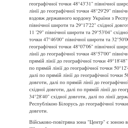
географічної точки 48°43'31" північної широ
лінії до географічної точки 48°29'29" північ
вздовж державного кордону України з Респу
північної широти та 29°17'22" східної довгот
11 '29" північної широти та 29°53'04" східно
точки 47°46'00" північної широти та 32°50'00
географічної точки 48°07'06" північної широ
лінії до географічної точки 48°57'00" північ
прямій лінії до географічної точки 49°18'48"
по прямій лінії до географічної точки 50°12'
далі по прямій лінії до географічної точки 5
довготи, далі по прямій лінії до географічно
східної довготи, далі по прямій лінії до гео
34°28'40" східної довготи, далі по лінії де
Республікою Білорусь до географічної точки 
довготи.
Військово-повітряна зона "Центр" є зоною 