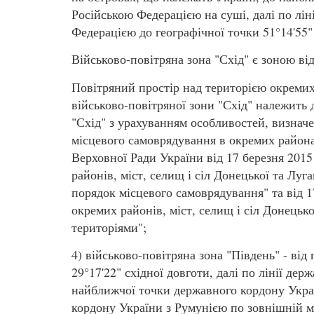
Російською Федерацією на суші, далі по лін
Федерацією до географічної точки 51°14'55" 
Військово-повітряна зона "Схід" є зоною ві
Повітряний простір над територією окремих
військово-повітряної зони "Схід" належить 
"Схід" з урахуванням особливостей, визна
місцевого самоврядування в окремих района
Верховної Ради України від 17 березня 201
районів, міст, селищ і сіл Донецької та Лу
порядок місцевого самоврядування" та від 
окремих районів, міст, селищ і сіл Донецьк
територіями";
4) військово-повітряна зона "Південь" - від
29°17'22" східної довготи, далі по лінії д
найближчої точки державного кордону Украї
кордону України з Румунією по зовнішній м