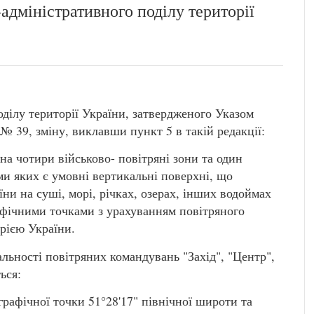
адміністративного поділу території
оділу території України, затвердженого Указом
№ 39, зміну, виклавши пункт 5 в такій редакції:
на чотири військово- повітряні зони та один
и яких є умовні вертикальні поверхні, що
їни на суші, морі, річках, озерах, інших водоймах
афічними точками з урахуванням повітряного
рією України.
альності повітряних командувань "Захід", "Центр",
ься:
ографічної точки 51°28'17" північної широти та