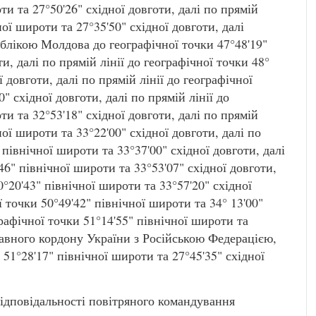
ти та 27°50'26" східної довготи, далі по прямій
ної широти та 27°35'50" східної довготи, далі
блікою Молдова до географічної точки 47°48'19"
и, далі по прямій лінії до географічної точки 48°
ї довготи, далі по прямій лінії до географічної
" східної довготи, далі по прямій лінії до
ти та 32°53'18" східної довготи, далі по прямій
ної широти та 33°22'00" східної довготи, далі по
 північної широти та 33°37'00" східної довготи, далі
46" північної широти та 33°53'07" східної довготи,
0°20'43" північної широти та 33°57'20" східної
ї точки 50°49'42" північної широти та 34° 13'00"
графічної точки 51°14'55" північної широти та
ржавного кордону України з Російською Федерацією,
51°28'17" північної широти та 27°45'35" східної
відповідальності повітряного командування