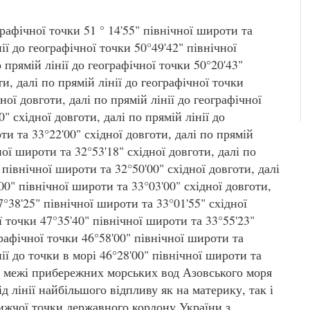
графічної точки 51 ° 14'55" північної широти та
нії до географічної точки 50°49'42" північної
 прямій лінії до географічної точки 50°20'43"
и, далі по прямій лінії до географічної точки
ної довготи, далі по прямій лінії до географічної
" східної довготи, далі по прямій лінії до
ти та 33°22'00" східної довготи, далі по прямій
ної широти та 32°53'18" східної довготи, далі по
 північної широти та 32°50'00" східної довготи, далі
00" північної широти та 33°03'00" східної довготи,
7°38'25" північної широти та 33°01'55" східної
ї точки 47°35'40" північної широти та 33°55'23"
графічної точки 46°58'00" північної широти та
нії до точки в морі 46°28'00" північної широти та
ій межі прибережних морських вод Азовського моря
 лінії найбільшого відпливу як на материку, так і
лижчої точки державного кордону України з