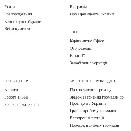
Укази
Біографія
Розпорядження
Про Президента України
Конституція України
Всі документи
ОФІС
Керівництво Офісу
Оголошення
Вакансії
Запобігання корупції
ПРЕС-ЦЕНТР
ЗВЕРНЕННЯ ГРОМАДЯН
Анонси
Про звернення громадян
Робота зі ЗМІ
Зразок звернення громадян до
Президента України
Розсилка матеріалів
Графік прийому громадян
Електронні петиції
Порядок прийому громадян