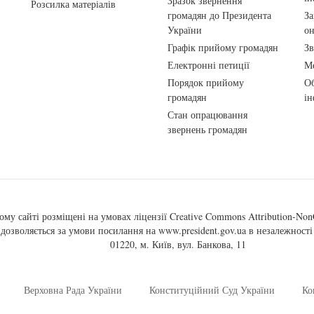
Зразок звернення
Розсилка матеріалів
громадян до Президента
За
України
о
Графік прийому громадян
Зв
Електронні петиції
Ме
Порядок прийому
Об
громадян
ін
Стан опрацювання
звернень громадян
ому сайті розміщені на умовах ліцензії
Creative Commons Attribution-NonC
, дозволяється за умови посилання на
www.president.gov.ua
в незалежності 
01220, м. Київ, вул. Банкова, 11
Верховна Рада України
Конституційний Суд України
Ко