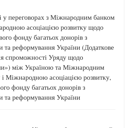
і у переговорах з Міжнародним банком
народною асоціацією розвитку щодо
вого фонду багатьох донорів з
ви та реформування України (Додаткове
ня спроможності Уряду щодо
ми») між Україною та Міжнародним
у і Міжнародною асоціацією розвитку,
ого фонду багатьох донорів з
ви та реформування України