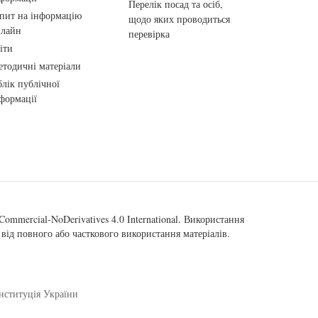
Перелік посад та осіб,
пит на інформацію
щодо яких проводиться
нлайн
перевірка
іти
тодичні матеріали
лік публічної
формації
ommercial-NoDerivatives 4.0 International
. Використання
від повного або часткового використання матеріалів.
нституція України