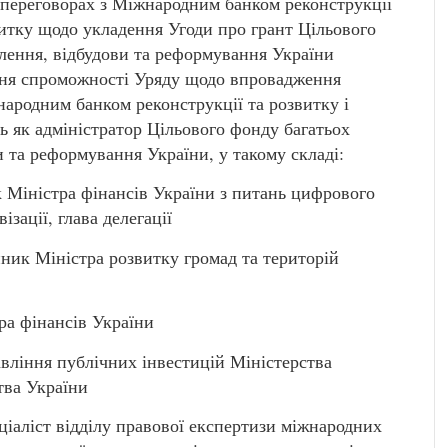
у переговорах з Міжнародним банком реконструкції
итку щодо укладення Угоди про грант Цільового
влення, відбудови та реформування України
ння спроможності Уряду щодо впровадження
ародним банком реконструкції та розвитку і
 як адміністратор Цільового фонду багатьох
и та реформування України, у такому складі:
Міністра фінансів України з питань цифрового
зації, глава делегації
к Міністра розвитку громад та територій
ра фінансів України
ління публічних інвестицій Міністерства
тва України
аліст відділу правової експертизи міжнародних