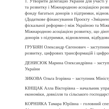
1. Утворити делегацію України для участі 
та розвитку і Міжнародною асоціацією розв
фонду багатьох донорів з підтримки, відно
(Додаткове фінансування Проєкту «Зміцне
фіскальної реформи») між Україною та Міжн
Міжнародною асоціацією розвитку, що діють
донорів з підтримки, відновлення, відбудов
ГРУБІЯН Олександр Євгенович – заступник 
розвитку, цифрових трансформацій і цифрові
ДЕНИСЮК Марина Олександрівна – заступни
України
ЗИКОВА Ольга Ігорівна – заступник Мініст
КІНЩАК Алла Вікторівна – начальник управ
економіки, довкілля та сільського господарс
КОРНІЯКА Тамара Юріївна – головний спеці