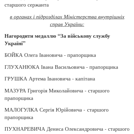
старшого сержанта
в органах і підрозділах Міністерства внутрішніх
справ України:
Нагородити медаллю “За військову службу
Україні”
БОЙКА Олега Івановича - прапорщика
ГЛУХАНЮКА Івана Васильовича - прапорщика
ГРУШКА Артема Івановича - капітана
МАЗУРА Григорія Миколайовича - старшого
прапорщика
МАЛОГУЛКА Сергія Юрійовича - старшого
прапорщика
ПУХНАРЕВИЧА Дениса Олександровича - старшого