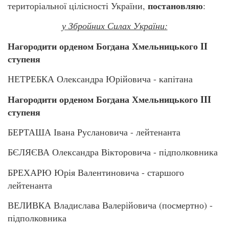
постановляю
територіальної цілісності України,
:
у Збройних Силах України:
Нагородити орденом Богдана Хмельницького II
ступеня
НЕТРЕБКА Олександра Юрійовича - капітана
Нагородити орденом Богдана Хмельницького III
ступеня
БЕРТАША Івана Руслановича - лейтенанта
БЄЛЯЄВА Олександра Вікторовича - підполковника
БРЕХАРЮ Юрія Валентиновича - старшого
лейтенанта
ВЕЛИВКА Владислава Валерійовича (посмертно) -
підполковника