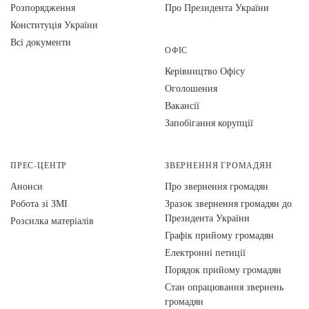
Розпорядження
Про Президента України
Конституція України
Всі документи
ОФІС
Керівництво Офісу
Оголошення
Вакансії
Запобігання корупції
ПРЕС-ЦЕНТР
ЗВЕРНЕННЯ ГРОМАДЯН
Анонси
Про звернення громадян
Робота зі ЗМІ
Зразок звернення громадян до
Президента України
Розсилка матеріалів
Графік прийому громадян
Електронні петиції
Порядок прийому громадян
Стан опрацювання звернень
громадян