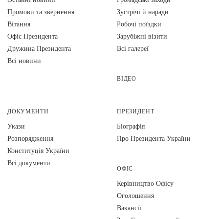
Промови та звернення
Зустрічі й наради
Вiтання
Робочі поїздки
Офіс Президента
Зарубіжні візити
Дружина Президента
Всі галереї
Всі новини
ВІДЕО
ДОКУМЕНТИ
ПРЕЗИДЕНТ
Укази
Біографія
Розпорядження
Про Президента України
Конституція України
Всі документи
ОФІС
Керівництво Офісу
Оголошення
Вакансії