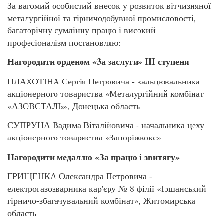
За вагомий особистий внесок у розвиток вітчизняної
металургійної та гірничодобувної промисловості,
багаторічну сумлінну працю і високий
професіоналізм постановляю:
Нагородити орденом «3а заслуги» III ступеня
ПЛАХОТІНА Сергія Петровича - вальцювальника
акціонерного товариства «Металургійний комбінат
«АЗОВСТАЛЬ», Донецька область
СУПРУНА Вадима Віталійовича - начальника цеху
акціонерного товариства «Запоріжкокс»
Нагородити медаллю «За працю і звитягу»
ГРИЩЕНКА Олександра Петровича -
електрогазозварника кар'єру № 8 філії «Іршанський
гірничо-збагачувальний комбінат», Житомирська
область