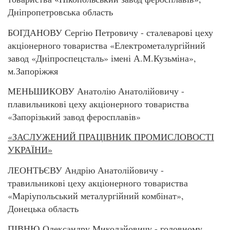
Дніпропетровська область
БОГДАНОВУ Сергію Петровичу - сталеварові цеху
акціонерного товариства «Електрометалургійний
завод «Дніпроспецсталь» імені А.М.Кузьміна»,
м.Запоріжжя
МЕНЬШИКОВУ Анатолію Анатолійовичу -
плавильникові цеху акціонерного товариства
«Запорізький завод феросплавів»
«ЗАСЛУЖЕНИЙ ПРАЦІВНИК ПРОМИСЛОВОСТІ
УКРАЇНИ»
ЛЕОНТЬЄВУ Андрію Анатолійовичу -
травильникові цеху акціонерного товариства
«Маріупольський металургійний комбінат»,
Донецька область
ПІВНЮ Олександру Миколайовичу - головному