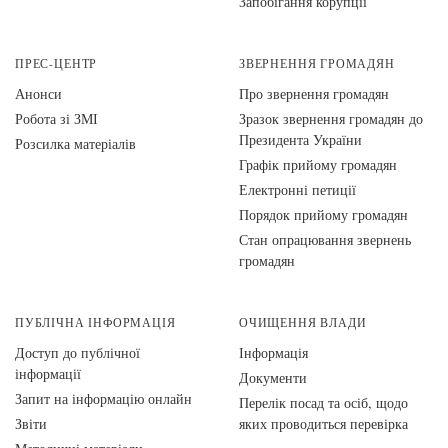
Запобігання корупції
ПРЕС-ЦЕНТР
ЗВЕРНЕННЯ ГРОМАДЯН
Анонси
Про звернення громадян
Робота зі ЗМІ
Зразок звернення громадян до
Президента України
Розсилка матеріалів
Графік прийому громадян
Електронні петиції
Порядок прийому громадян
Стан опрацювання звернень
громадян
ПУБЛІЧНА ІНФОРМАЦІЯ
ОЧИЩЕННЯ ВЛАДИ
Доступ до публічної
Інформація
інформації
Документи
Запит на інформацію онлайн
Перелік посад та осіб, щодо
Звіти
яких проводиться перевірка