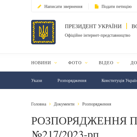
Написати звернення
Подати петицію
ПРЕЗИДЕНТ УКРАЇНИ
В
Офіційне інтернет-представництво
НОВИНИ
ФОТО
ВІДЕО
Д
Укази
Розпорядження
Конституція Украї
Головна
Документи
Розпорядження
РОЗПОРЯДЖЕННЯ П
№217/2023-рп