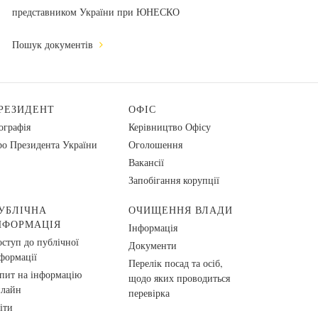
представником України при ЮНЕСКО
Пошук документів
РЕЗИДЕНТ
ОФІС
ографія
Керівництво Офісу
о Президента України
Оголошення
Вакансії
Запобігання корупції
УБЛІЧНА
ОЧИЩЕННЯ ВЛАДИ
НФОРМАЦІЯ
Інформація
ступ до публічної
Документи
формації
Перелік посад та осіб,
пит на інформацію
щодо яких проводиться
нлайн
перевірка
іти