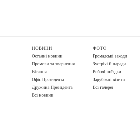
НОВИНИ
ФОТО
Останні новини
Громадські заходи
Промови та звернення
Зустрічі й наради
Вiтання
Робочі поїздки
Офіс Президента
Зарубіжні візити
Дружина Президента
Всі галереї
Всі новини