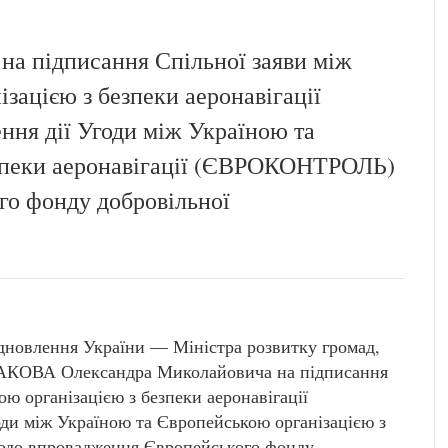
на підписання Спільної заяви між
зацією з безпеки аеронавігації
я дії Угоди між Україною та
езпеки аеронавігації (ЄВРОКОНТРОЛЬ)
о фонду добровільної
ідновлення України — Міністра розвитку громад,
РАКОВА Олександра Миколайовича на підписання
ю організацією з безпеки аеронавігації
и між Україною та Європейською організацією з
одо впровадження Європейського фонду