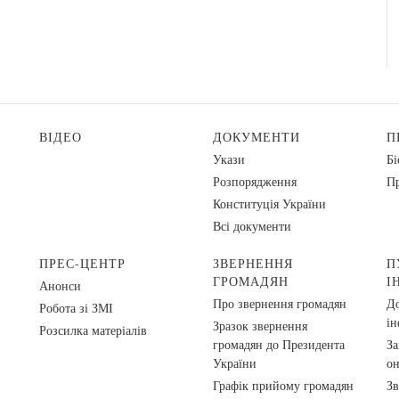
ВІДЕО
ДОКУМЕНТИ
П
Укази
Бі
Розпорядження
Пр
Конституція України
Всі документи
ПРЕС-ЦЕНТР
ЗВЕРНЕННЯ
П
ГРОМАДЯН
І
Анонси
Про звернення громадян
До
Робота зі ЗМІ
ін
Зразок звернення
Розсилка матеріалів
громадян до Президента
За
України
о
Графік прийому громадян
Зв