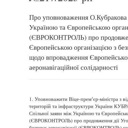
Про уповноваження О.Кубракова 
Україною та Європейською органі
(ЄВРОКОНТРОЛЬ) про продовженн
Європейською організацією з б
щодо впровадження Європейськог
аеронавігаційної солідарності
1. Уповноважити Віце-премʼєр-міністра з в
територій та інфраструктури України КУБ
Спільної заяви між Україною та Європейсько
(ЄВРОКОНТРОЛЬ) про продовження дії Угод
безпеки аеронавігації (ЄВРОКОНТРОЛЬ) щ