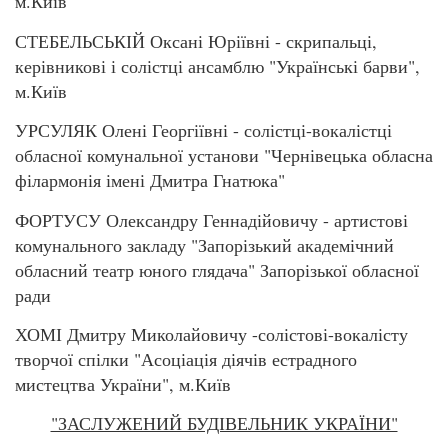
м.Київ
СТЕБЕЛЬСЬКІЙ Оксані Юріївні - скрипальці,
керівникові і солістці ансамблю "Українські барви",
м.Київ
УРСУЛЯК Олені Георгіївні - солістці-вокалістці
обласної комунальної установи "Чернівецька обласна
філармонія імені Дмитра Гнатюка"
ФОРТУСУ Олександру Геннадійовичу - артистові
комунального закладу "Запорізький академічний
обласний театр юного глядача" Запорізької обласної
ради
ХОМІ Дмитру Миколайовичу -солістові-вокалісту
творчої спілки "Асоціація діячів естрадного
мистецтва України", м.Київ
"ЗАСЛУЖЕНИЙ БУДІВЕЛЬНИК УКРАЇНИ"