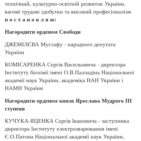
технічний, культурно-освітній розвиток України,
вагомі трудові здобутки та високий професіоналізм
п о с т а н о в л я ю:
Нагородити орденом Свободи
ДЖЕМІЛЄВА Мустафу - народного депутата
України
КОМІСАРЕНКА Сергія Васильовича - директора
Інституту біохімії імені О.В.Палладіна Національної
академії наук України, академіка НАН України і
НАМН України
Нагородити орденом князя Ярослава Мудрого ІІІ
ступеня
КУЧУКА-ЯЦЕНКА Сергія Івановича - заступника
директора Інституту електрозварювання імені
Є.О.Патона Національної академії наук України,