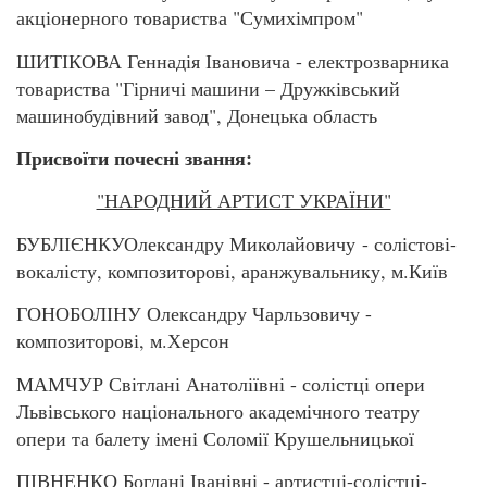
акціонерного товариства "Сумихімпром"
ШИТІКОВА Геннадія Івановича - електрозварника
товариства "Гірничі машини – Дружківський
машинобудівний завод", Донецька область
Присвоїти почесні звання:
"НАРОДНИЙ АРТИСТ УКРАЇНИ"
БУБЛІЄНКУОлександру Миколайовичу - солістові-
вокалісту, композиторові, аранжувальнику, м.Київ
ГОНОБОЛІНУ Олександру Чарльзовичу -
композиторові, м.Херсон
МАМЧУР Світлані Анатоліївні - солістці опери
Львівського національного академічного театру
опери та балету імені Соломії Крушельницької
ПІВНЕНКО Богдані Іванівні - артистці-солістці-