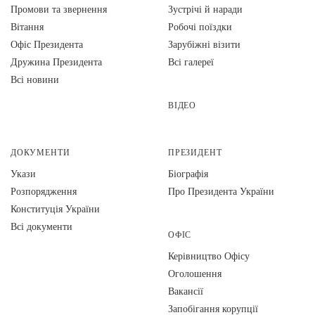
Промови та звернення
Зустрічі й наради
Вiтання
Робочі поїздки
Офіс Президента
Зарубіжні візити
Дружина Президента
Всі галереї
Всі новини
ВІДЕО
ДОКУМЕНТИ
ПРЕЗИДЕНТ
Укази
Біографія
Розпорядження
Про Президента України
Конституція України
Всі документи
ОФІС
Керівництво Офісу
Оголошення
Вакансії
Запобігання корупції