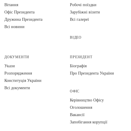
Вiтання
Робочі поїздки
Офіс Президента
Зарубіжні візити
Дружина Президента
Всі галереї
Всі новини
ВІДЕО
ДОКУМЕНТИ
ПРЕЗИДЕНТ
Укази
Біографія
Розпорядження
Про Президента України
Конституція України
Всі документи
ОФІС
Керівництво Офісу
Оголошення
Вакансії
Запобігання корупції