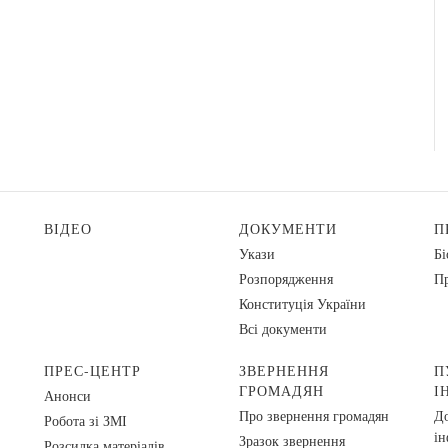
ВІДЕО
ДОКУМЕНТИ
П
Укази
Бі
Розпорядження
Пр
Конституція України
Всі документи
ПРЕС-ЦЕНТР
ЗВЕРНЕННЯ
П
ГРОМАДЯН
І
Анонси
Про звернення громадян
До
Робота зі ЗМІ
ін
Зразок звернення
Розсилка матеріалів