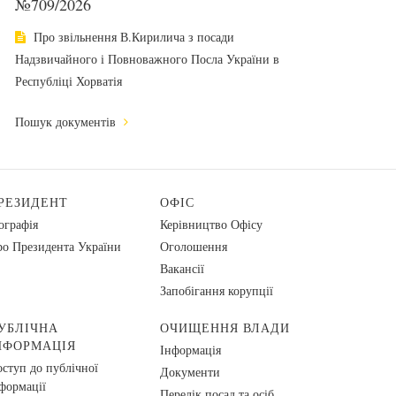
№709/2026
Про звільнення В.Кирилича з посади
Надзвичайного і Повноважного Посла України в
Республіці Хорватія
Пошук документів
РЕЗИДЕНТ
ОФІС
ографія
Керівництво Офісу
о Президента України
Оголошення
Вакансії
Запобігання корупції
УБЛІЧНА
ОЧИЩЕННЯ ВЛАДИ
НФОРМАЦІЯ
Інформація
ступ до публічної
Документи
формації
Перелік посад та осіб,