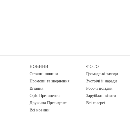
НОВИНИ
ФОТО
Останні новини
Громадські заходи
Промови та звернення
Зустрічі й наради
Вiтання
Робочі поїздки
Офіс Президента
Зарубіжні візити
Дружина Президента
Всі галереї
Всі новини