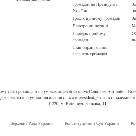
громадян до Президента
За
України
о
Графік прийому громадян
Зв
Електронні петиції
Ме
Порядок прийому
Об
громадян
ін
Стан опрацювання
звернень громадян
ому сайті розміщені на умовах ліцензії
Creative Commons Attribution-NonC
, дозволяється за умови посилання на
www.president.gov.ua
в незалежності 
01220, м. Київ, вул. Банкова, 11
Верховна Рада України
Конституційний Суд України
Ко