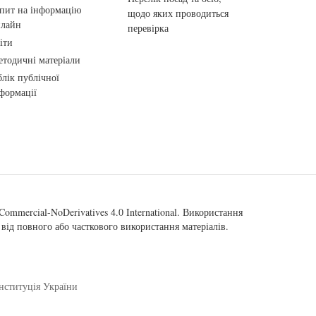
пит на інформацію
щодо яких проводиться
нлайн
перевірка
іти
тодичні матеріали
лік публічної
формації
ommercial-NoDerivatives 4.0 International
. Використання
від повного або часткового використання матеріалів.
нституція України