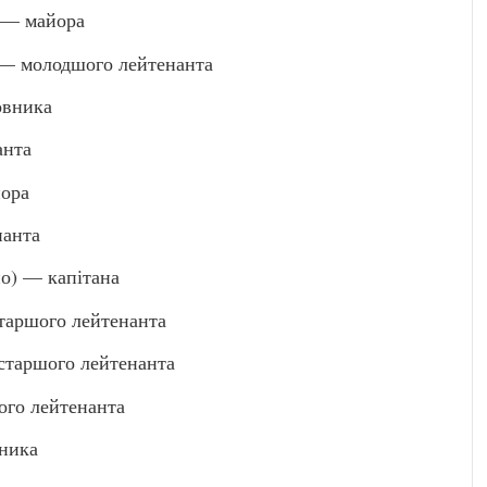
 — майора
 молодшого лейтенанта
овника
анта
ора
анта
о) — капітана
аршого лейтенанта
аршого лейтенанта
го лейтенанта
ника