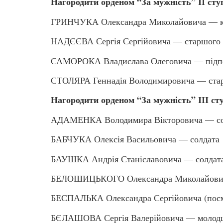
Нагородити орденом “За мужність” ІІ сту
ГРИНЧУКА Олександра Миколайовича — к
НАДЄЄВА Сергія Сергійовича — старшого 
САМОРОКА Владислава Олеговича — підп
СТОЛЯРА Геннадія Володимировича — ста
Нагородити орденом “За мужність” ІІІ ст
АДАМЕНКА Володимира Вікторовича — со
БАБЧУКА Олексія Васильовича — солдата
БАУШКА Андрія Станіславовича — солдат
БЕЛОШИЦЬКОГО Олександра Миколайовича
БЕСПАЛЬКА Олександра Сергійовича (посм
БЄЛАШОВА Сергія Валерійовича — молодш