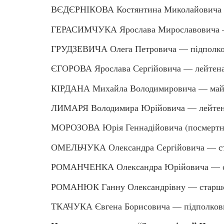
ВЄДЄРНІКОВА Костянтина Миколайовича
ГЕРАСИМЧУКА Ярослава Мирославовича —
ГРУДЗЕВИЧА Олега Петровича — підполк
ЄГОРОВА Ярослава Сергійовича — лейтен
КІРДАНА Михайла Володимировича — май
ЛИМАРЯ Володимира Юрійовича — лейтен
МОРОЗОВА Юрія Геннадійовича (посмертн
ОМЕЛЬЧУКА Олександра Сергійовича — ст
РОМАНЧЕНКА Олександра Юрійовича — ст
РОМАНЮК Ганну Олександрівну — старшо
ТКАЧУКА Євгена Борисовича — підполков