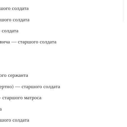
ого солдата
шого солдата
солдата
ича — старшого солдата
го сержанта
ртно) — старшого солдата
 старшого матроса
а
шого солдата