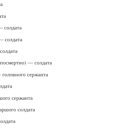
та
ата
 солдата
— солдата
солдата
осмертно) — солдата
 головного сержанта
лдата
ого сержанта
ршого солдата
олдата