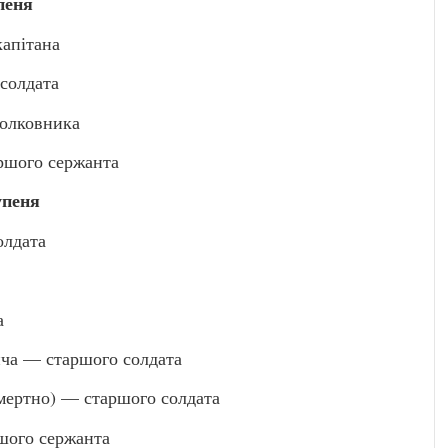
пеня
апітана
солдата
олковника
ршого сержанта
упеня
лдата
а
 — старшого солдата
ертно) — старшого солдата
ого сержанта