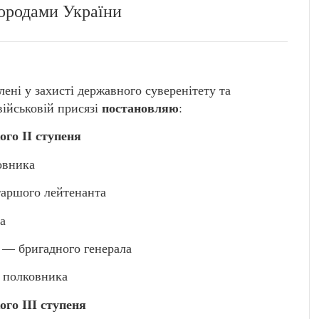
ородами України
влені у захисті державного суверенітету та
постановляю
 військовій присязі
:
го ІІ ступеня
овника
аршого лейтенанта
а
— бригадного генерала
полковника
го ІІІ ступеня