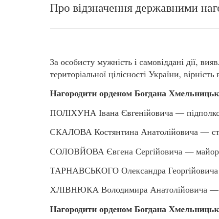
Про відзначення державними наг
За особисту мужність і самовіддані дії, вия
територіальної цілісності України, вірність
Нагородити орденом Богдана Хмельницько
ПОЛІХУНА Івана Євгенійовича — підполк
СКАЛОВА Костянтина Анатолійовича — ст
СОЛОВЙОВА Євгена Сергійовича — майор
ТАРНАВСЬКОГО Олександра Георгійовича 
ХЛІВНЮКА Володимира Анатолійовича — 
Нагородити орденом Богдана Хмельницько