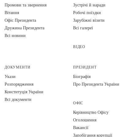
Промови та звернення
Зустрічі й наради
Вiтання
Робочі поїздки
Офіс Президента
Зарубіжні візити
Дружина Президента
Всі галереї
Всі новини
ВІДЕО
ДОКУМЕНТИ
ПРЕЗИДЕНТ
Укази
Біографія
Розпорядження
Про Президента України
Конституція України
Всі документи
ОФІС
Керівництво Офісу
Оголошення
Вакансії
Запобігання корупції