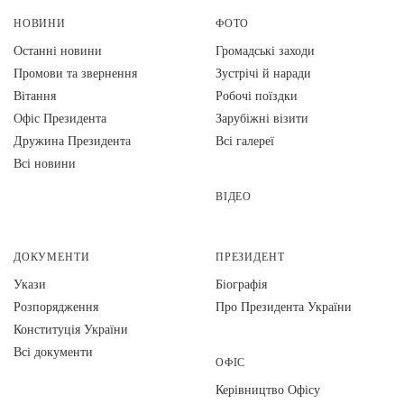
НОВИНИ
ФОТО
Останні новини
Громадські заходи
Промови та звернення
Зустрічі й наради
Вiтання
Робочі поїздки
Офіс Президента
Зарубіжні візити
Дружина Президента
Всі галереї
Всі новини
ВІДЕО
ДОКУМЕНТИ
ПРЕЗИДЕНТ
Укази
Біографія
Розпорядження
Про Президента України
Конституція України
Всі документи
ОФІС
Керівництво Офісу