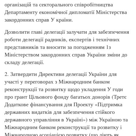
організацій та секторального співробітництва
Департаменту економічної дипломатії Міністерства
закордонних справ У країни.
Дозволити главі делегації залучати для забезпечення
роботи делегації радників, експертів і технічних
представників та вносити за погодженням 1з
Міністерством закордонних справ України зміни до
складу делегації.
2. Затвердити Директиви делегації України для
участі у переговорах з Міжнародним банком
реконструкції та розвитку щодо укладення У годи
про грант Цільового фонду багатьох донорів (Третє
Додаткове фінансування для Проекту «Підтримка
державних видатків для забезпечення стійкого
державного управління в Україні») між Україною та
Міжнародним банком реконструкції та розвитку і
Міжнародною асоціацією розвитку (що діють як