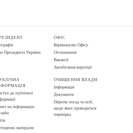
РЕЗИДЕНТ
ОФІС
ографія
Керівництво Офісу
о Президента України
Оголошення
Вакансії
Запобігання корупції
УБЛІЧНА
ОЧИЩЕННЯ ВЛАДИ
НФОРМАЦІЯ
Інформація
ступ до публічної
Документи
формації
Перелік посад та осіб,
пит на інформацію
щодо яких проводиться
нлайн
перевірка
іти
тодичні матеріали