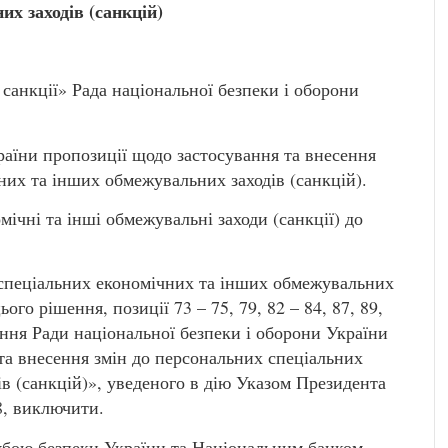
х заходів (санкцій)
 санкції» Рада національної безпеки і оборони
аїни пропозиції щодо застосування та внесення
них та інших обмежувальних заходів (санкцій).
мічні та інші обмежувальні заходи (санкції) до
х спеціальних економічних та інших обмежувальних
ого рішення, позиції 73 – 75, 79, 82 – 84, 87, 89,
шення Ради національної безпеки і оборони України
 та внесення змін до персональних спеціальних
в (санкцій)», уведеного в дію Указом Президента
8, виключити.
ужбою безпеки України та Національним банком