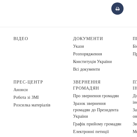
ВІДЕО
ДОКУМЕНТИ
П
Укази
Бі
Розпорядження
Пр
Конституція України
Всі документи
ПРЕС-ЦЕНТР
ЗВЕРНЕННЯ
П
ГРОМАДЯН
І
Анонси
Про звернення громадян
До
Робота зі ЗМІ
ін
Зразок звернення
Розсилка матеріалів
громадян до Президента
За
України
о
Графік прийому громадян
Зв
Електронні петиції
Ме