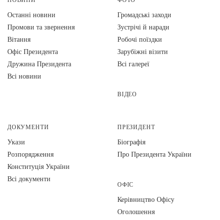
Останні новини
Громадські заходи
Промови та звернення
Зустрічі й наради
Вiтання
Робочі поїздки
Офіс Президента
Зарубіжні візити
Дружина Президента
Всі галереї
Всі новини
ВІДЕО
ДОКУМЕНТИ
ПРЕЗИДЕНТ
Укази
Біографія
Розпорядження
Про Президента України
Конституція України
Всі документи
ОФІС
Керівництво Офісу
Оголошення