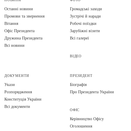
Останні новини
Громадські заходи
Промови та звернення
Зустрічі й наради
Вiтання
Робочі поїздки
Офіс Президента
Зарубіжні візити
Дружина Президента
Всі галереї
Всі новини
ВІДЕО
ДОКУМЕНТИ
ПРЕЗИДЕНТ
Укази
Біографія
Розпорядження
Про Президента України
Конституція України
Всі документи
ОФІС
Керівництво Офісу
Оголошення