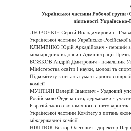
Української частини Робочої групи (С
діяльності Українсько-Р
ЛЬОВОЧКІН Сергій Володимирович - Глава А
Української частини Українсько-Російської 
КЛИМЕНКО Юрій Аркадійович - перший зас
міжнародних відносин Адміністрації Прези
БОЖКОВ Андрій Дмитрович - начальник Упр
Міністерства освіти і науки, молоді та спор
Підкомітету з питань гуманітарного співроб
комісії
МУНТІЯН Валерій Іванович - Урядовий упо
Російською Федерацією, державами - учас
Євразійського економічного співтовариства
Української частини Комітету з питань екон
міждержавної комісії
НІКІТЮК Віктор Олегович - директор Першо