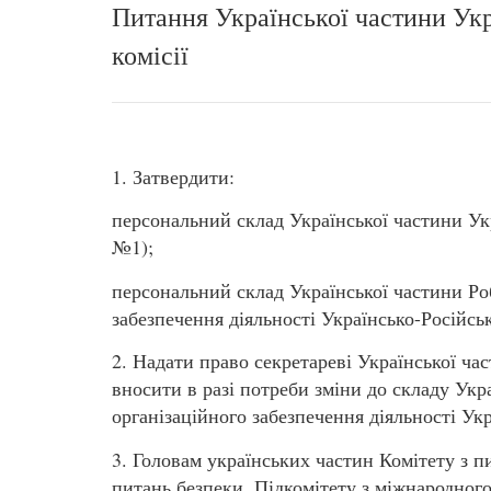
Питання Української частини Ук
комісії
1. Затвердити:
персональний склад Української частини Укр
№1);
персональний склад Української частини Роб
забезпечення діяльності Українсько-Російсь
2. Надати право секретареві Української ча
вносити в разі потреби зміни до складу Укра
організаційного забезпечення діяльності Укр
3. Головам українських частин Комітету з п
питань безпеки, Підкомітету з міжнародного