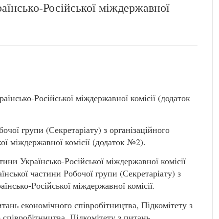
раїнсько-Російської міждержавної
аїнсько-Російської міждержавної комісії (додаток
очої групи (Секретаріату) з організаційного
кої міждержавної комісії (додаток №2).
стини Українсько-Російської міждержавної комісії
їнської частини Робочої групи (Секретаріату) з
аїнсько-Російської міждержавної комісії.
итань економічного співробітництва, Підкомітету з
 співробітництва, Підкомітету з питань