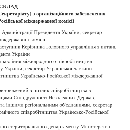
СКЛАД
екретаріату) з організаційного забезпечення
осійської міждержавної комісії
дміністрації Президента України, секретар
міждержавної комісії
тупник Керівника Головного управління з питань
дента України
авління міжнародного співробітництва
ту України, секретар Української частини
ітництва Українсько-Російської міждержавної
вноважений з питань співробітництва з
ницями Співдружності Незалежних Держав,
 та іншими регіональними об'єднаннями, секретар
омічного співробітництва Українсько-Російської
го територіального департаменту Міністерства