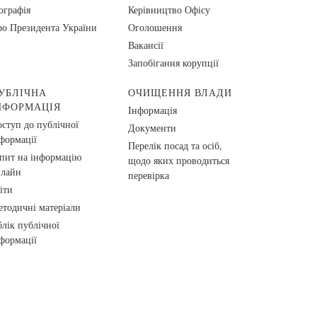
ографія
Керівництво Офісу
о Президента України
Оголошення
Вакансії
Запобігання корупції
УБЛІЧНА
ОЧИЩЕННЯ ВЛАДИ
НФОРМАЦІЯ
Інформація
ступ до публічної
Документи
формації
Перелік посад та осіб,
пит на інформацію
щодо яких проводиться
нлайн
перевірка
іти
тодичні матеріали
лік публічної
формації