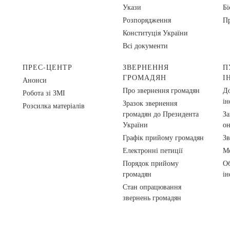
Укази
Бі
Розпорядження
Пр
Конституція України
Всі документи
ПРЕС-ЦЕНТР
ЗВЕРНЕННЯ
П
ГРОМАДЯН
І
Анонси
Про звернення громадян
До
Робота зі ЗМІ
ін
Зразок звернення
Розсилка матеріалів
громадян до Президента
За
України
о
Графік прийому громадян
Зв
Електронні петиції
Ме
Порядок прийому
Об
громадян
ін
Стан опрацювання
звернень громадян