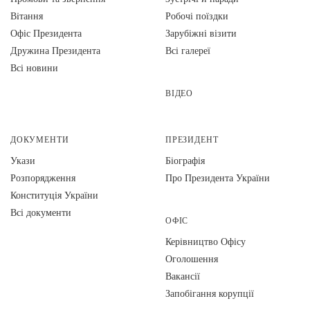
Вiтання
Робочі поїздки
Офіс Президента
Зарубіжні візити
Дружина Президента
Всі галереї
Всі новини
ВІДЕО
ДОКУМЕНТИ
ПРЕЗИДЕНТ
Укази
Біографія
Розпорядження
Про Президента України
Конституція України
Всі документи
ОФІС
Керівництво Офісу
Оголошення
Вакансії
Запобігання корупції