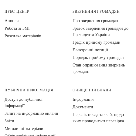
ПРЕС-ЦЕНТР
ЗВЕРНЕННЯ ГРОМАДЯН
Анонси
Про звернення громадян
Робота зі ЗМІ
Зразок звернення громадян до
Президента України
Розсилка матеріалів
Графік прийому громадян
Електронні петиції
Порядок прийому громадян
Стан опрацювання звернень
громадян
ПУБЛІЧНА ІНФОРМАЦІЯ
ОЧИЩЕННЯ ВЛАДИ
Доступ до публічної
Інформація
інформації
Документи
Запит на інформацію онлайн
Перелік посад та осіб, щодо
Звіти
яких проводиться перевірка
Методичні матеріали
Облік публічної інформації