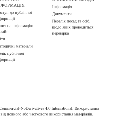
НФОРМАЦІЯ
Інформація
ступ до публічної
Документи
формації
Перелік посад та осіб,
пит на інформацію
щодо яких проводиться
нлайн
перевірка
іти
тодичні матеріали
лік публічної
формації
ommercial-NoDerivatives 4.0 International
. Використання
від повного або часткового використання матеріалів.