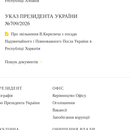
Республіці Албанія
УКАЗ ПРЕЗИДЕНТА УКРАЇНИ
№709/2026
Про звільнення В.Кирилича з посади
Надзвичайного і Повноважного Посла України в
Республіці Хорватія
Пошук документів
РЕЗИДЕНТ
ОФІС
ографія
Керівництво Офісу
о Президента України
Оголошення
Вакансії
Запобігання корупції
УБЛІЧНА
ОЧИЩЕННЯ ВЛАДИ