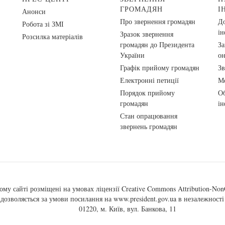
ГРОМАДЯН
І
Анонси
Про звернення громадян
До
Робота зі ЗМІ
ін
Зразок звернення
Розсилка матеріалів
громадян до Президента
За
України
о
Графік прийому громадян
Зв
Електронні петиції
Ме
Порядок прийому
Об
громадян
ін
Стан опрацювання
звернень громадян
ому сайті розміщені на умовах ліцензії
Creative Commons Attribution-NonC
, дозволяється за умови посилання на
www.president.gov.ua
в незалежності 
01220, м. Київ, вул. Банкова, 11