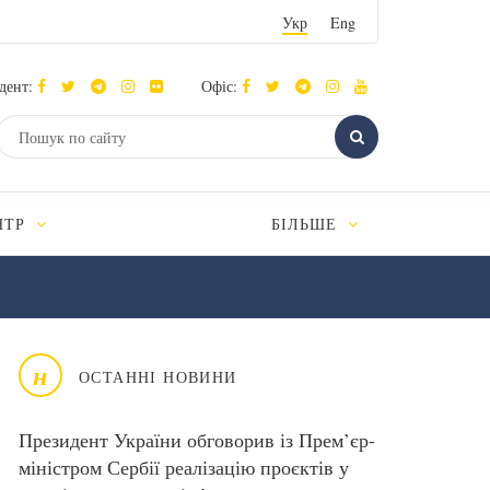
Укр
Eng
дент:
Офіс:
НТР
БІЛЬШЕ
н
ОСТАННІ НОВИНИ
Президент України обговорив із Прем’єр-
міністром Сербії реалізацію проєктів у