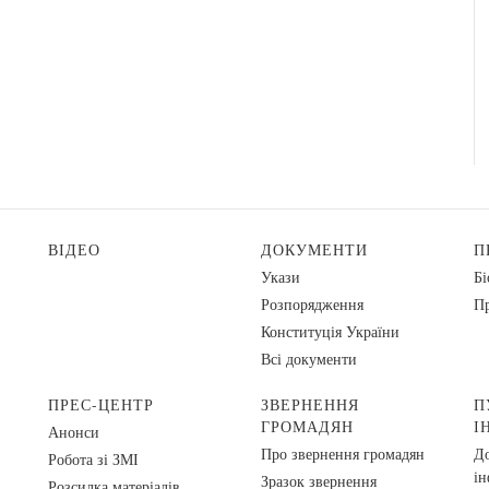
ВІДЕО
ДОКУМЕНТИ
П
Укази
Бі
Розпорядження
Пр
Конституція України
Всі документи
ПРЕС-ЦЕНТР
ЗВЕРНЕННЯ
П
ГРОМАДЯН
І
Анонси
Про звернення громадян
До
Робота зі ЗМІ
ін
Зразок звернення
Розсилка матеріалів