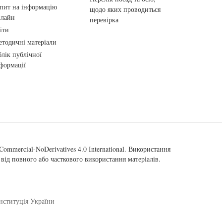
пит на інформацію
щодо яких проводиться
нлайн
перевірка
іти
тодичні матеріали
лік публічної
формації
ommercial-NoDerivatives 4.0 International
. Використання
від повного або часткового використання матеріалів.
нституція України