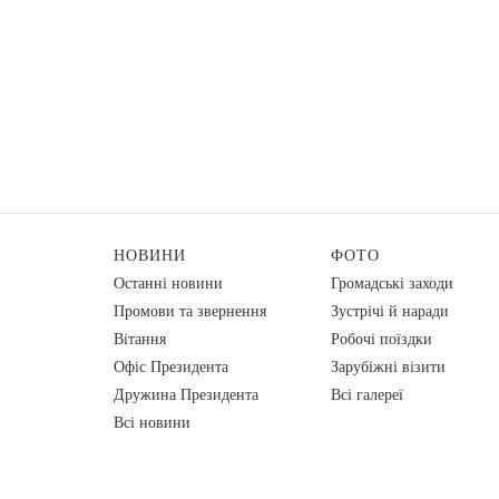
НОВИНИ
ФОТО
Останні новини
Громадські заходи
Промови та звернення
Зустрічі й наради
Вiтання
Робочі поїздки
Офіс Президента
Зарубіжні візити
Дружина Президента
Всі галереї
Всі новини