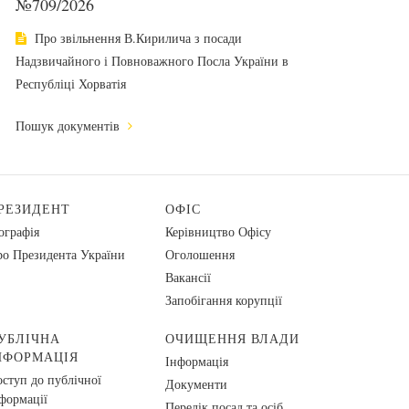
№709/2026
Про звільнення В.Кирилича з посади
Надзвичайного і Повноважного Посла України в
Республіці Хорватія
Пошук документів
РЕЗИДЕНТ
ОФІС
ографія
Керівництво Офісу
о Президента України
Оголошення
Вакансії
Запобігання корупції
УБЛІЧНА
ОЧИЩЕННЯ ВЛАДИ
НФОРМАЦІЯ
Інформація
ступ до публічної
Документи
формації
Перелік посад та осіб,