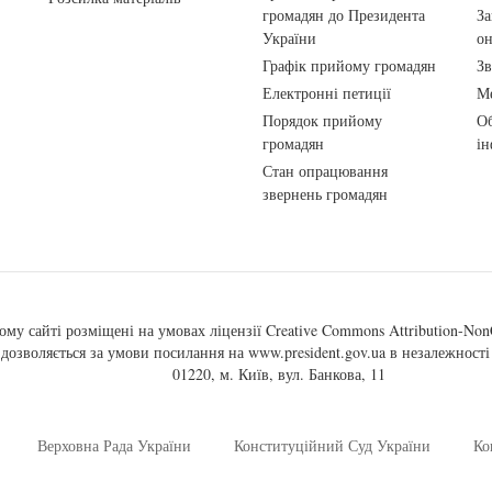
громадян до Президента
За
України
о
Графік прийому громадян
Зв
Електронні петиції
Ме
Порядок прийому
Об
громадян
ін
Стан опрацювання
звернень громадян
ому сайті розміщені на умовах ліцензії
Creative Commons Attribution-NonC
, дозволяється за умови посилання на
www.president.gov.ua
в незалежності 
01220, м. Київ, вул. Банкова, 11
Верховна Рада України
Конституційний Суд України
Ко