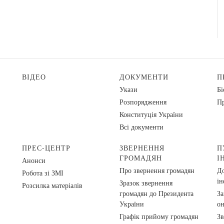
ВІДЕО
ДОКУМЕНТИ
П
Укази
Бі
Розпорядження
Пр
Конституція України
Всі документи
ПРЕС-ЦЕНТР
ЗВЕРНЕННЯ
П
ГРОМАДЯН
І
Анонси
Про звернення громадян
До
Робота зі ЗМІ
ін
Зразок звернення
Розсилка матеріалів
громадян до Президента
За
України
о
Графік прийому громадян
Зв