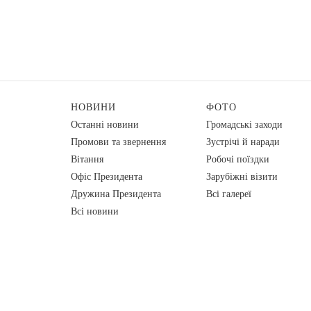
НОВИНИ
ФОТО
Останні новини
Громадські заходи
Промови та звернення
Зустрічі й наради
Вiтання
Робочі поїздки
Офіс Президента
Зарубіжні візити
Дружина Президента
Всі галереї
Всі новини