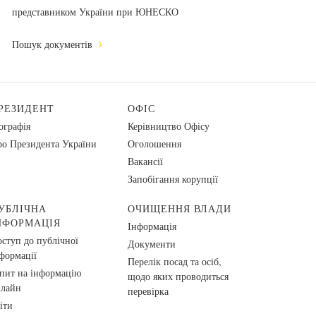
представником України при ЮНЕСКО
Пошук документів
РЕЗИДЕНТ
ОФІС
ографія
Керівництво Офісу
о Президента України
Оголошення
Вакансії
Запобігання корупції
УБЛІЧНА
ОЧИЩЕННЯ ВЛАДИ
НФОРМАЦІЯ
Інформація
ступ до публічної
Документи
формації
Перелік посад та осіб,
пит на інформацію
щодо яких проводиться
нлайн
перевірка
іти