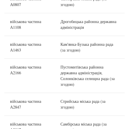
А0807
згодою)
військова частина
Дрогобицька районна державна
А1108
адміністрація
військова частина
Кам'янка-Бузька районна рада
А1463
(за згодою)
військова частина
Пустомитівська районна
А2166
державна адміністрація,
Солонківська селищна рада (за
згодою)
військова частина
Стрийська міська рада (за
А2847
згодою)
військова частина
Самбірська міська рада (за