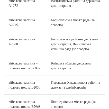
військова частина
Васильківська районна державна
А1975
адміністрація
військова частина
Бориспільська міська рада (за
А2215
згодою)
військова частина
Богуславська районна державна
А2860
адміністрація, Данилівська
селищна рада (за згодою)
військова частина –
Київська обласна державна
польова пошта В0849
адміністрація
військова частина –
Переяслав-Хмельницька районна
польова пошта В2050
державна адміністрація
військова частина –
Білоцерківська міська рада (за
польова пошта В2968
згодою)