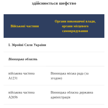
здійснюється шефство
Органи виконавчої влади,
Військові частини
органи місцевого
самоврядування
І. Збройні Сили України
Вінницька область
військова частина
Вінницька міська рада (за
А1231
згодою)
військова частина
Вінницька обласна державна
А2656
адміністрація