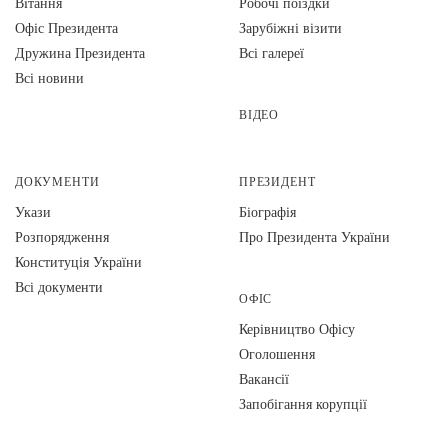
Вiтання
Робочі поїздки
Офіс Президента
Зарубіжні візити
Дружина Президента
Всі галереї
Всі новини
ВІДЕО
ДОКУМЕНТИ
ПРЕЗИДЕНТ
Укази
Біографія
Розпорядження
Про Президента України
Конституція України
Всі документи
ОФІС
Керівництво Офісу
Оголошення
Вакансії
Запобігання корупції