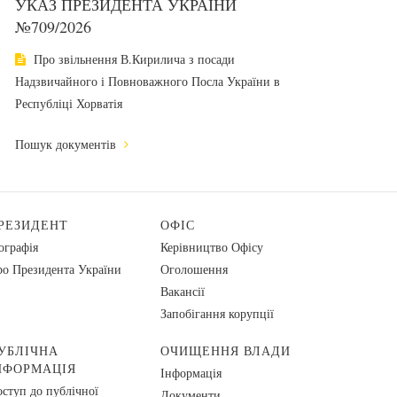
УКАЗ ПРЕЗИДЕНТА УКРАЇНИ
№709/2026
Про звільнення В.Кирилича з посади
Надзвичайного і Повноважного Посла України в
Республіці Хорватія
Пошук документів
РЕЗИДЕНТ
ОФІС
ографія
Керівництво Офісу
о Президента України
Оголошення
Вакансії
Запобігання корупції
УБЛІЧНА
ОЧИЩЕННЯ ВЛАДИ
НФОРМАЦІЯ
Інформація
ступ до публічної
Документи