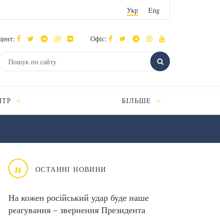
Укр
Eng
дент:
Офіс:
НТР
БІЛЬШЕ
н
ОСТАННІ НОВИНИ
На кожен російський удар буде наше
реагування – звернення Президента