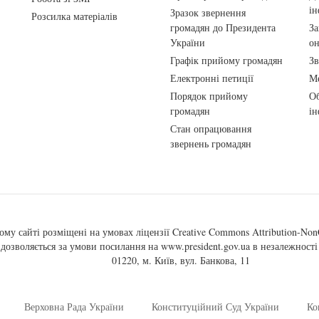
ін
Зразок звернення
Розсилка матеріалів
громадян до Президента
За
України
о
Графік прийому громадян
Зв
Електронні петиції
Ме
Порядок прийому
Об
громадян
ін
Стан опрацювання
звернень громадян
ому сайті розміщені на умовах ліцензії
Creative Commons Attribution-NonC
, дозволяється за умови посилання на
www.president.gov.ua
в незалежності 
01220, м. Київ, вул. Банкова, 11
Верховна Рада України
Конституційний Суд України
Ко