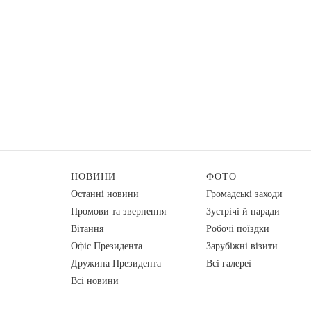
НОВИНИ
ФОТО
Останні новини
Громадські заходи
Промови та звернення
Зустрічі й наради
Вiтання
Робочі поїздки
Офіс Президента
Зарубіжні візити
Дружина Президента
Всі галереї
Всі новини