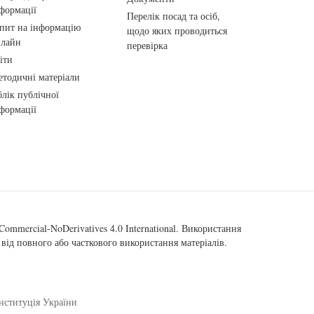
формації
Перелік посад та осіб,
пит на інформацію
щодо яких проводиться
нлайн
перевірка
іти
тодичні матеріали
лік публічної
формації
ommercial-NoDerivatives 4.0 International
. Використання
від повного або часткового використання матеріалів.
нституція України