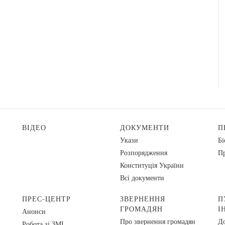
ВІДЕО
ДОКУМЕНТИ
П
Укази
Бі
Розпорядження
Пр
Конституція України
Всі документи
ПРЕС-ЦЕНТР
ЗВЕРНЕННЯ
П
ГРОМАДЯН
І
Анонси
Про звернення громадян
До
Робота зі ЗМІ