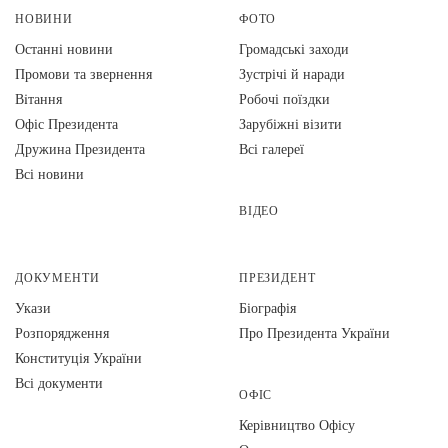
НОВИНИ
ФОТО
Останні новини
Громадські заходи
Промови та звернення
Зустрічі й наради
Вiтання
Робочі поїздки
Офіс Президента
Зарубіжні візити
Дружина Президента
Всі галереї
Всі новини
ВІДЕО
ДОКУМЕНТИ
ПРЕЗИДЕНТ
Укази
Біографія
Розпорядження
Про Президента України
Конституція України
Всі документи
ОФІС
Керівництво Офісу