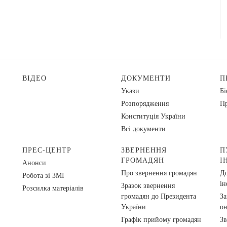
ВІДЕО
ДОКУМЕНТИ
П
Укази
Бі
Розпорядження
Пр
Конституція України
Всі документи
ПРЕС-ЦЕНТР
ЗВЕРНЕННЯ
П
ГРОМАДЯН
І
Анонси
Про звернення громадян
До
Робота зі ЗМІ
ін
Зразок звернення
Розсилка матеріалів
громадян до Президента
За
України
о
Графік прийому громадян
Зв