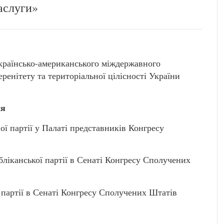
аслуги»
українсько-американського міждержавного
ренітету та територіальної цілісності України
ня
партії у Палаті представників Конгресу
анської партії в Сенаті Конгресу Сполучених
артії в Сенаті Конгресу Сполучених Штатів