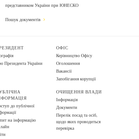
представником України при ЮНЕСКО
Пошук документів
РЕЗИДЕНТ
ОФІС
ографія
Керівництво Офісу
о Президента України
Оголошення
Вакансії
Запобігання корупції
УБЛІЧНА
ОЧИЩЕННЯ ВЛАДИ
НФОРМАЦІЯ
Інформація
ступ до публічної
Документи
формації
Перелік посад та осіб,
пит на інформацію
щодо яких проводиться
нлайн
перевірка
іти