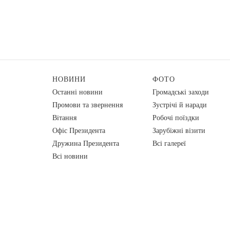
НОВИНИ
ФОТО
Останні новини
Громадські заходи
Промови та звернення
Зустрічі й наради
Вiтання
Робочі поїздки
Офіс Президента
Зарубіжні візити
Дружина Президента
Всі галереї
Всі новини