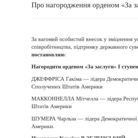
Про нагородження орденом «За з
За вагомий особистий внесок у зміцнення 
співробітництва, підтримку державного суве
постановляю
:
Нагородити орденом «За заслуги» І ступе
ДЖЕФФРІСА Гакіма — лідера Демократичної 
Сполучених Штатів Америки
МАККОННЕЛЛА Мітчелла — лідера Республік
Штатів Америки
ШУМЕРА Чарльза — лідера Демократичної п
Америки.
Президент України В.ЗЕЛЕНСЬКИЙ