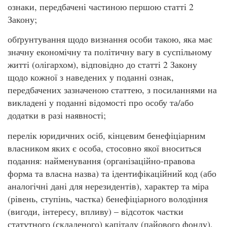
ознаки, передбачені частиною першою статті 2
Закону;
обґрунтування щодо визнання особи такою, яка має
значну економічну та політичну вагу в суспільному
житті (олігархом), відповідно до статті 2 Закону
щодо кожної з наведених у поданні ознак,
передбачених зазначеною статтею, з посиланнями на
викладені у поданні відомості про особу та/або
додатки в разі наявності;
перелік юридичних осіб, кінцевим бенефіціарним
власником яких є особа, стосовно якої вноситься
подання: найменування (організаційно-правова
форма та власна назва) та ідентифікаційний код (або
аналогічні дані для нерезидентів), характер та міра
(рівень, ступінь, частка) бенефіціарного володіння
(вигоди, інтересу, впливу) – відсоток частки
статутного (складеного) капіталу (пайового фонду),