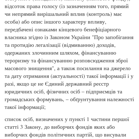
відсоток права голосу (із зазначенням того, прямий
чи непрямий вирішальний вплив (контроль) має
особа) або опис іншого характеру впливу,
передбачені ознаками кінцевого бенефіціарного
власника згідно із Законом України "Про запобігання
та протидію легалізації (відмиванню) доходів,
одержаних злочинним шляхом, фінансуванню
тероризму та фінансуванню розповсюдження зброї
масового знищення", а також посилання на джерело
та дату отримання (актуальності) такої інформації і у
разі, якщо це не Єдиний державний реєстр
юридичних осіб, фізичних осіб – підприємців та
громадських формувань, – обґрунтування належності
такої інформації;
список осіб, визначених у пункті 1 частини першої
статті 3 Закону, до виборчих фондів яких або
виборчих фондів політичних партій, що висували