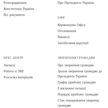
Розпорядження
Про Президента України
Конституція України
Всі документи
ОФІС
Керівництво Офісу
Оголошення
Вакансії
Запобігання корупції
ПРЕС-ЦЕНТР
ЗВЕРНЕННЯ ГРОМАДЯН
Анонси
Про звернення громадян
Робота зі ЗМІ
Зразок звернення громадян до
Президента України
Розсилка матеріалів
Графік прийому громадян
Електронні петиції
Порядок прийому громадян
Стан опрацювання звернень
громадян