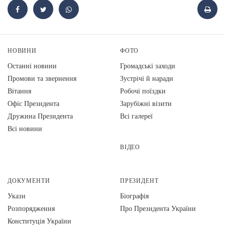
НОВИНИ
ФОТО
Останні новини
Громадські заходи
Промови та звернення
Зустрічі й наради
Вiтання
Робочі поїздки
Офіс Президента
Зарубіжні візити
Дружина Президента
Всі галереї
Всі новини
ВІДЕО
ДОКУМЕНТИ
ПРЕЗИДЕНТ
Укази
Біографія
Розпорядження
Про Президента України
Конституція України