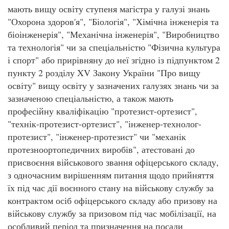
мають вищу освіту ступеня магістра у галузі знань
"Охорона здоров'я", "Біологія", "Хімічна інженерія та
біоінженерія", "Механічна інженерія", "Виробництво
та технологія" чи за спеціальністю "Фізична культура
і спорт" або прирівняну до неї згідно із підпунктом 2
пункту 2 розділу XV Закону України "Про вищу
освіту" вищу освіту у зазначених галузях знань чи за
зазначеною спеціальністю, а також мають
професійну кваліфікацію "протезист-ортезист",
"технік-протезист-ортезист", "інженер-технолог-
протезист", "інженер-протезист" чи "механік
протезноортопедичних виробів", атестовані до
присвоєння військового звання офіцерського складу,
з одночасним вирішенням питання щодо прийняття
їх під час дії воєнного стану на військову службу за
контрактом осіб офіцерського складу або призову на
військову службу за призовом під час мобілізації, на
особливий період та призначення на посади