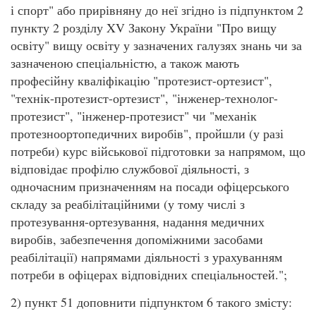
і спорт" або прирівняну до неї згідно із підпунктом 2
пункту 2 розділу XV Закону України "Про вищу
освіту" вищу освіту у зазначених галузях знань чи за
зазначеною спеціальністю, а також мають
професійну кваліфікацію "протезист-ортезист",
"технік-протезист-ортезист", "інженер-технолог-
протезист", "інженер-протезист" чи "механік
протезноортопедичних виробів", пройшли (у разі
потреби) курс військової підготовки за напрямом, що
відповідає профілю службової діяльності, з
одночасним призначенням на посади офіцерського
складу за реабілітаційними (у тому числі з
протезування-ортезування, надання медичних
виробів, забезпечення допоміжними засобами
реабілітації) напрямами діяльності з урахуванням
потреби в офіцерах відповідних спеціальностей.";
2) пункт 51 доповнити підпунктом 6 такого змісту: