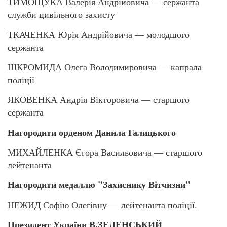
ТИМОЩУКА Валерія Андрійовича — сержанта
служби цивільного захисту
ТКАЧЕНКА Юрія Андрійовича — молодшого
сержанта
ШКРОМИДА Олега Володимировича — капрала
поліції
ЯКОВЕНКА Андрія Вікторовича — старшого
сержанта
Нагородити орденом Данила Галицького
МИХАЙЛЕНКА Єгора Васильовича — старшого
лейтенанта
Нагородити медаллю "Захиснику Вітчизни"
НЕЖИД Софію Олегівну — лейтенанта поліції.
Президент України В.ЗЕЛЕНСЬКИЙ