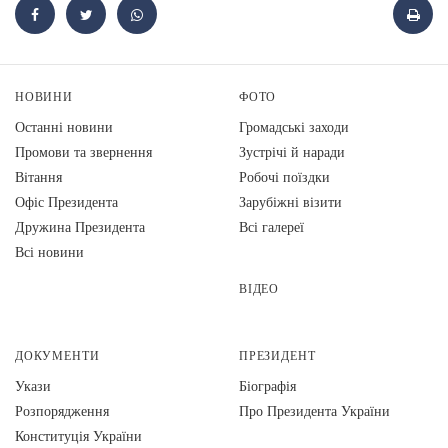
НОВИНИ
ФОТО
Останні новини
Громадські заходи
Промови та звернення
Зустрічі й наради
Вiтання
Робочі поїздки
Офіс Президента
Зарубіжні візити
Дружина Президента
Всі галереї
Всі новини
ВІДЕО
ДОКУМЕНТИ
ПРЕЗИДЕНТ
Укази
Біографія
Розпорядження
Про Президента України
Конституція України