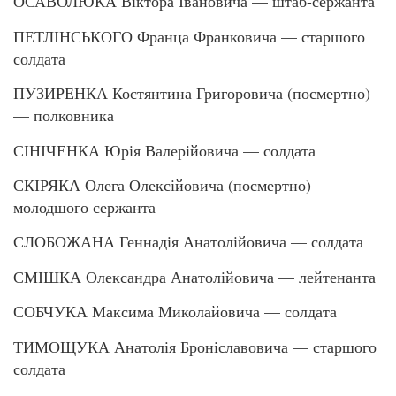
ОСАВОЛЮКА Віктора Івановича — штаб-сержанта
ПЕТЛІНСЬКОГО Франца Франковича — старшого
солдата
ПУЗИРЕНКА Костянтина Григоровича (посмертно)
— полковника
СІНІЧЕНКА Юрія Валерійовича — солдата
СКІРЯКА Олега Олексійовича (посмертно) —
молодшого сержанта
СЛОБОЖАНА Геннадія Анатолійовича — солдата
СМІШКА Олександра Анатолійовича — лейтенанта
СОБЧУКА Максима Миколайовича — солдата
ТИМОЩУКА Анатолія Броніславовича — старшого
солдата