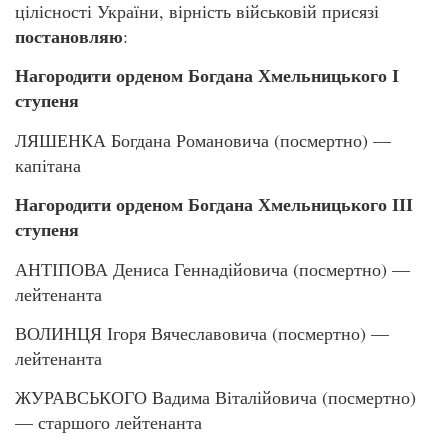
цілісності України, вірність військовій присязі
постановляю
:
Нагородити орденом Богдана Хмельницького І
ступеня
ЛЯШЕНКА Богдана Романовича (посмертно) —
капітана
Нагородити орденом Богдана Хмельницького ІІІ
ступеня
АНТІПОВА Дениса Геннадійовича (посмертно) —
лейтенанта
ВОЛИНЦЯ Ігоря Вячеславовича (посмертно) —
лейтенанта
ЖУРАВСЬКОГО Вадима Віталійовича (посмертно)
— старшого лейтенанта