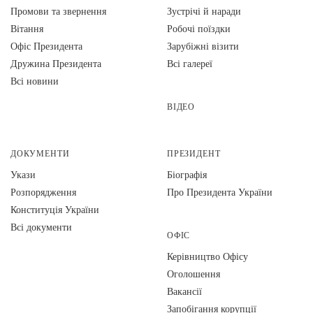
Промови та звернення
Зустрічі й наради
Вiтання
Робочі поїздки
Офіс Президента
Зарубіжні візити
Дружина Президента
Всі галереї
Всі новини
ВІДЕО
ДОКУМЕНТИ
ПРЕЗИДЕНТ
Укази
Біографія
Розпорядження
Про Президента України
Конституція України
Всі документи
ОФІС
Керівництво Офісу
Оголошення
Вакансії
Запобігання корупції