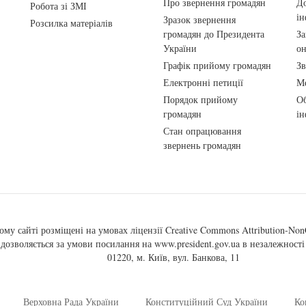
Про звернення громадян
До
Робота зі ЗМІ
ін
Зразок звернення
Розсилка матеріалів
громадян до Президента
За
України
о
Графік прийому громадян
Зв
Електронні петиції
Ме
Порядок прийому
Об
громадян
ін
Стан опрацювання
звернень громадян
ому сайті розміщені на умовах ліцензії
Creative Commons Attribution-NonC
, дозволяється за умови посилання на
www.president.gov.ua
в незалежності 
01220, м. Київ, вул. Банкова, 11
Верховна Рада України
Конституційний Суд України
Ко