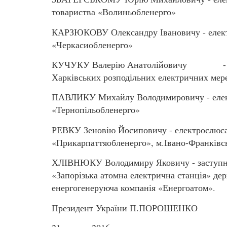
товариства «Волиньобленерго»
КАРЗЮКОВУ Олександру Івановичу - електр
«Черкасиобленерго»
КУЧУКУ Валерію Анатолійовичу - майст
Харківських розподільних електричних мер
ПАВЛИКУ Михайлу Володимировичу - елект
«Тернопільобленерго»
РЕВКУ Зеновію Йосиповичу - електрослюса
«Прикарпаттяобленерго», м.Івано-Франківс
ХЛІВНЮКУ Володимиру Яковичу - заступник
«Запорізька атомна електрична станція» де
енергогенеруюча компанія «Енергоатом».
Президент України П.ПОРОШЕНКО