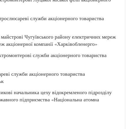
ослюсареві служби акціонерного товариства
рові Чугуївського району електричних мереж
еж акціонерної компанії «Харківобленерго»
ромонтерові служби акціонерного товариства
реві служби акціонерного товариства
ьк
ові начальника цеху відокремленого підрозділу
ржавного підприємства «Національна атомна