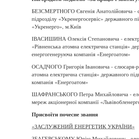
БЕЗСМЕРТНОГО Євгенія Анатолійовича - сл
підрозділу «Укренергосервіс» державного п
«Укренерго», м.Київ
ІВАСИШИНА Олексія Степановича - електро
«Рівненська атомна електрична станція» д
енергогенеруюча компанія «Енергоатом»
ОСАДЧОГО Григорія Івановича - слюсаря-ре
атомна електрична станція» державного пі
компанія «Енергоатом»
ШАФРАНСЬКОГО Петра Михайловича - елект
мереж акціонерної компанії «Львівобленерг
Присвоїти почесне звання
«ЗАСЛУЖЕНИЙ ЕНЕРГЕТИК УКРАЇНИ»
ЗБАГЕРСЬКОМУ Юрію Михайловичу - електро