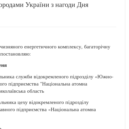
ородами України з нагоди Дня
тчизняного енергетичного комплексу, багаторічну
 постановляю:
еня
ьника служби відокремленого підрозділу «Южно-
ого підприємства "Національна атомна
иколаївська область
ника цеху відокремленого підрозділу
авного підприємства «Національна атомна
»