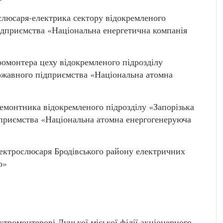
юсаря-електрика сектору відокремленого
ідприємства «Національна енергетична компанія
монтера цеху відокремленого підрозділу
ержавного підприємства «Національна атомна
монтника відокремленого підрозділу «Запорізька
дприємства «Національна атомна енергогенеруюча
рослюсаря Бродівського району електричних
о»
монтерові Луцької міської філії акціонерного