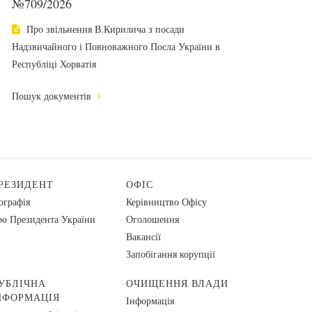
№709/2026
Про звільнення В.Кирилича з посади
Надзвичайного і Повноважного Посла України в
Республіці Хорватія
Пошук документів
РЕЗИДЕНТ
ОФІС
ографія
Керівництво Офісу
о Президента України
Оголошення
Вакансії
Запобігання корупції
УБЛІЧНА
ОЧИЩЕННЯ ВЛАДИ
НФОРМАЦІЯ
Інформація