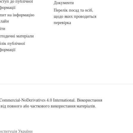
ступ до публічної
Документи
формації
Перелік посад та осіб,
пит на інформацію
щодо яких проводиться
нлайн
перевірка
іти
тодичні матеріали
лік публічної
формації
ommercial-NoDerivatives 4.0 International
. Використання
від повного або часткового використання матеріалів.
нституція України