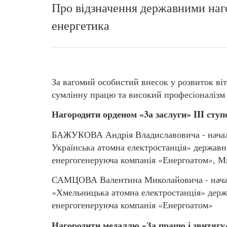
Про відзначення державними наг
енергетика
За вагомий особистий внесок у розвиток ві
сумлінну працю та високий професіоналізм
Нагородити орденом «3а заслуги
»
III ступ
БАЖУКОВА Андрія Владиславовича - начал
Українська атомна електростанція» державн
енергогенеруюча компанія «Енергоатом», М
САМЦОВА Валентина Миколайовича - началь
«Хмельницька атомна електростанція» держ
енергогенеруюча компанія «Енергоатом»
Нагородити медаллю «За працю і звитягу