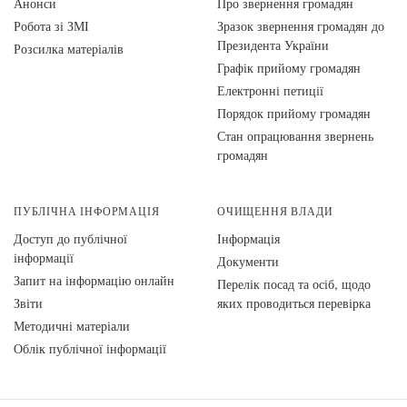
Анонси
Про звернення громадян
Робота зі ЗМІ
Зразок звернення громадян до
Президента України
Розсилка матеріалів
Графік прийому громадян
Електронні петиції
Порядок прийому громадян
Стан опрацювання звернень
громадян
ПУБЛІЧНА ІНФОРМАЦІЯ
ОЧИЩЕННЯ ВЛАДИ
Доступ до публічної
Інформація
інформації
Документи
Запит на інформацію онлайн
Перелік посад та осіб, щодо
Звіти
яких проводиться перевірка
Методичні матеріали
Облік публічної інформації