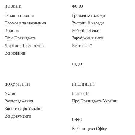
НОВИНИ
ФОТО
Останні новини
Громадські заходи
Промови та звернення
Зустрічі й наради
Вiтання
Робочі поїздки
Офіс Президента
Зарубіжні візити
Дружина Президента
Всі галереї
Всі новини
ВІДЕО
ДОКУМЕНТИ
ПРЕЗИДЕНТ
Укази
Біографія
Розпорядження
Про Президента України
Конституція України
Всі документи
ОФІС
Керівництво Офісу