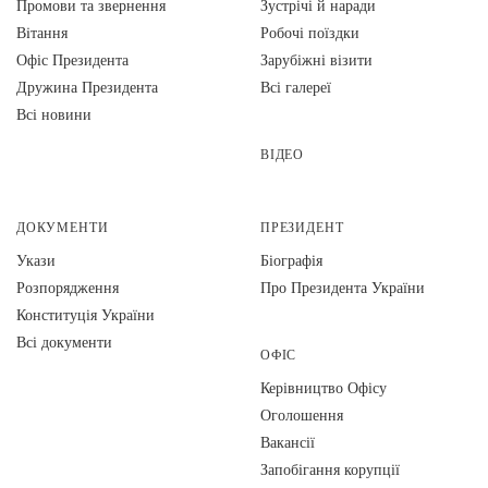
Промови та звернення
Зустрічі й наради
Вiтання
Робочі поїздки
Офіс Президента
Зарубіжні візити
Дружина Президента
Всі галереї
Всі новини
ВІДЕО
ДОКУМЕНТИ
ПРЕЗИДЕНТ
Укази
Біографія
Розпорядження
Про Президента України
Конституція України
Всі документи
ОФІС
Керівництво Офісу
Оголошення
Вакансії
Запобігання корупції