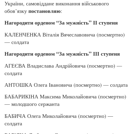
України, самовіддане виконання військового
постановляю
обов’язку
:
Нагородити орденом “За мужність” ІІ ступеня
КАЛЕНЧЕНКА Віталія Вячеславовича (посмертно)
— солдата
Нагородити орденом “За мужність” ІІІ ступеня
АГЕЄВА Владислава Андрійовича (посмертно) —
солдата
АНТОШКА Олега Івановича (посмертно) — солдата
БАБАРИКІНА Максима Миколайовича (посмертно)
— молодшого сержанта
БАБИЧА Олега Миколайовича (посмертно) —
солдата