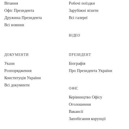
Вiтання
Робочі поїздки
Офіс Президента
Зарубіжні візити
Дружина Президента
Всі галереї
Всі новини
ВІДЕО
ДОКУМЕНТИ
ПРЕЗИДЕНТ
Укази
Біографія
Розпорядження
Про Президента України
Конституція України
Всі документи
ОФІС
Керівництво Офісу
Оголошення
Вакансії
Запобігання корупції