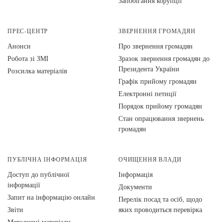
Запобігання корупції
ПРЕС-ЦЕНТР
ЗВЕРНЕННЯ ГРОМАДЯН
Анонси
Про звернення громадян
Робота зі ЗМІ
Зразок звернення громадян до
Президента України
Розсилка матеріалів
Графік прийому громадян
Електронні петиції
Порядок прийому громадян
Стан опрацювання звернень
громадян
ПУБЛІЧНА ІНФОРМАЦІЯ
ОЧИЩЕННЯ ВЛАДИ
Доступ до публічної
Інформація
інформації
Документи
Запит на інформацію онлайн
Перелік посад та осіб, щодо
Звіти
яких проводиться перевірка
Методичні матеріали