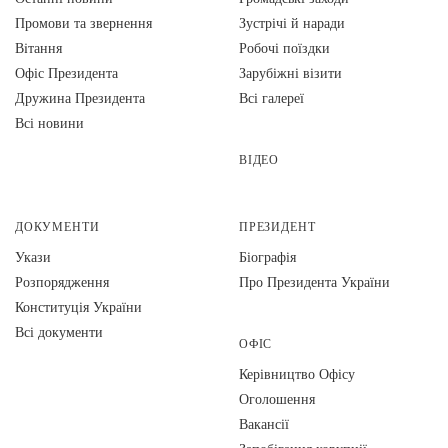
Промови та звернення
Зустрічі й наради
Вiтання
Робочі поїздки
Офіс Президента
Зарубіжні візити
Дружина Президента
Всі галереї
Всі новини
ВІДЕО
ДОКУМЕНТИ
ПРЕЗИДЕНТ
Укази
Біографія
Розпорядження
Про Президента України
Конституція України
Всі документи
ОФІС
Керівництво Офісу
Оголошення
Вакансії