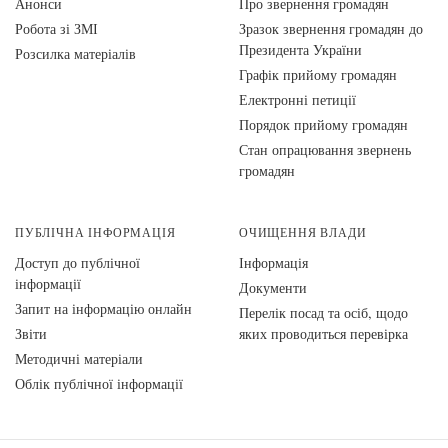
Анонси
Про звернення громадян
Робота зі ЗМІ
Зразок звернення громадян до
Президента України
Розсилка матеріалів
Графік прийому громадян
Електронні петиції
Порядок прийому громадян
Стан опрацювання звернень
громадян
ПУБЛІЧНА ІНФОРМАЦІЯ
ОЧИЩЕННЯ ВЛАДИ
Доступ до публічної
Інформація
інформації
Документи
Запит на інформацію онлайн
Перелік посад та осіб, щодо
Звіти
яких проводиться перевірка
Методичні матеріали
Облік публічної інформації