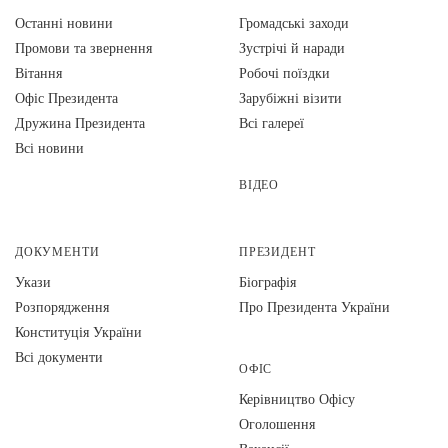
Останні новини
Громадські заходи
Промови та звернення
Зустрічі й наради
Вiтання
Робочі поїздки
Офіс Президента
Зарубіжні візити
Дружина Президента
Всі галереї
Всі новини
ВІДЕО
ДОКУМЕНТИ
ПРЕЗИДЕНТ
Укази
Біографія
Розпорядження
Про Президента України
Конституція України
Всі документи
ОФІС
Керівництво Офісу
Оголошення