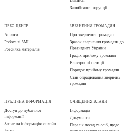
Вакансії
Запобігання корупції
ПРЕС-ЦЕНТР
ЗВЕРНЕННЯ ГРОМАДЯН
Анонси
Про звернення громадян
Робота зі ЗМІ
Зразок звернення громадян до
Президента України
Розсилка матеріалів
Графік прийому громадян
Електронні петиції
Порядок прийому громадян
Стан опрацювання звернень
громадян
ПУБЛІЧНА ІНФОРМАЦІЯ
ОЧИЩЕННЯ ВЛАДИ
Доступ до публічної
Інформація
інформації
Документи
Запит на інформацію онлайн
Перелік посад та осіб, щодо
Звіти
яких проводиться перевірка