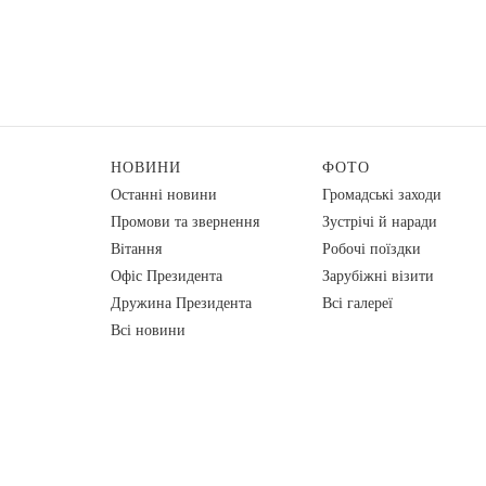
НОВИНИ
ФОТО
Останні новини
Громадські заходи
Промови та звернення
Зустрічі й наради
Вiтання
Робочі поїздки
Офіс Президента
Зарубіжні візити
Дружина Президента
Всі галереї
Всі новини