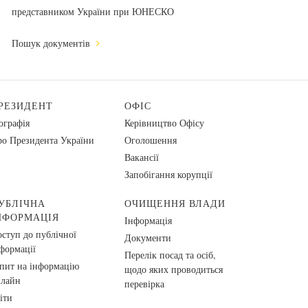
представником України при ЮНЕСКО
Пошук документів
РЕЗИДЕНТ
ОФІС
ографія
Керівництво Офісу
о Президента України
Оголошення
Вакансії
Запобігання корупції
УБЛІЧНА
ОЧИЩЕННЯ ВЛАДИ
НФОРМАЦІЯ
Інформація
ступ до публічної
Документи
формації
Перелік посад та осіб,
пит на інформацію
щодо яких проводиться
нлайн
перевірка
іти