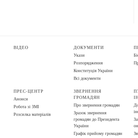
ВІДЕО
ДОКУМЕНТИ
П
Укази
Бі
Розпорядження
Пр
Конституція України
Всі документи
ПРЕС-ЦЕНТР
ЗВЕРНЕННЯ
П
ГРОМАДЯН
І
Анонси
Про звернення громадян
До
Робота зі ЗМІ
ін
Зразок звернення
Розсилка матеріалів
громадян до Президента
За
України
о
Графік прийому громадян
Зв